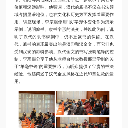
价值和深远影响。他强调，汉代的篆书不仅在书法领
域占据显著地位，也在文化和历史方面发挥着重要作
用。讲座现场，李宗焜使用“以”字形体变化作为演示
示例，说明篆书、隶书字形的演变，并以此为例，说
明了汉代的隶书碑刻中，仍不乏篆书的保留。在汉
代，篆书的表现最突出的是汉印和汉金文，而它们也
受到汉隶的独特影响。汉代金文的书写强调笔锋的控
制，李宗焜分享了他从老师台静农教授那里学到的关
于“羊毫中锋”的重要技巧，为听众提供了宝贵的书法
经验。他还阐述了汉代金文风格在近代印章边款的运
用。