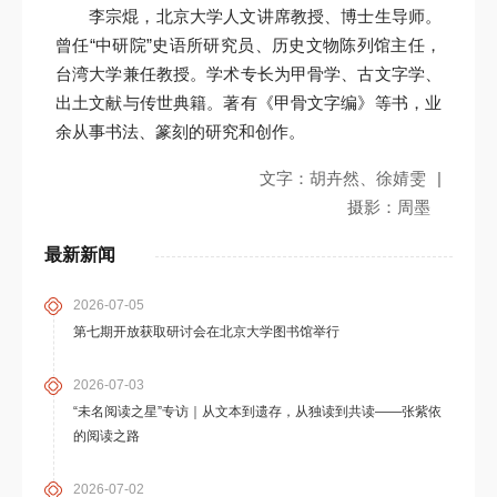
李宗焜，北京大学人文讲席教授、博士生导师。
曾任“中研院”史语所研究员、历史文物陈列馆主任，
台湾大学兼任教授。学术专长为甲骨学、古文字学、
出土文献与传世典籍。著有《甲骨文字编》等书，业
余从事书法、篆刻的研究和创作。
文字：胡卉然、徐婧雯
|
摄影：周墨
最新新闻
2026-07-05
第七期开放获取研讨会在北京大学图书馆举行
2026-07-03
“未名阅读之星”专访｜从文本到遗存，从独读到共读——张紫依
的阅读之路
2026-07-02