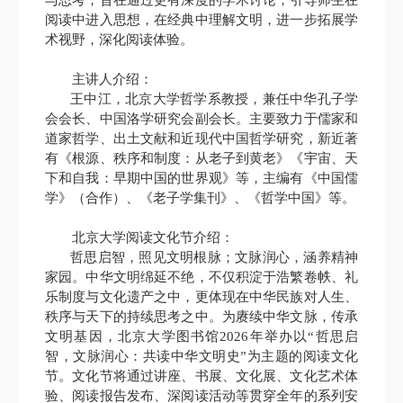
阅读中进入思想，在经典中理解文明，进一步拓展学
术视野，深化阅读体验。
主讲人介绍：
王中江，北京大学哲学系教授，兼任中华孔子学
会会长、中国洛学研究会副会长。主要致力于儒家和
道家哲学、出土文献和近现代中国哲学研究，新近著
有《根源、秩序和制度：从老子到黄老》《宇宙、天
下和自我：早期中国的世界观》等，主编有《中国儒
学》（合作）、《老子学集刊》、《哲学中国》等。
北京大学阅读文化节介绍：
哲思启智，照见文明根脉；文脉润心，涵养精神
家园。中华文明绵延不绝，不仅积淀于浩繁卷帙、礼
乐制度与文化遗产之中，更体现在中华民族对人生、
秩序与天下的持续思考之中。为赓续中华文脉，传承
文明基因，北京大学图书馆2026年举办以“哲思启
智，文脉润心：共读中华文明史”为主题的阅读文化
节。文化节将通过讲座、书展、文化展、文化艺术体
验、阅读报告发布、深阅读活动等贯穿全年的系列安