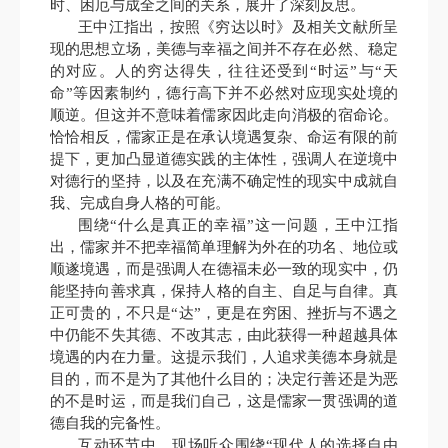
时、困厄与成全之间的关系，展开了深刻反思。
王中江指出，按照《穷达以时》及相关文献所呈
现的思想立场，美德与幸福之间并不存在必然、稳定
的对应。人的穷达得失，往往还受到“时运”与“天
命”等因素制约，德行高下并不必然对应现实处境的
顺逆。但这并不意味着儒家因此走向消极的宿命论。
恰恰相反，儒家正是在承认境遇复杂、命运有限的前
提下，更加凸显道德实践的主体性，强调人在逆境中
对德行的坚持，以及在充满不确定性的现实中成就自
我、完成自身人格的可能。
围绕“什么是真正的幸福”这一问题，王中江指
出，儒家并不把幸福简单理解为外在的功名、地位或
顺遂境遇，而是强调人在德福未必一致的现实中，仍
能坚持向善求真，保持人格的自主、自足与自律。真
正可贵的，不只是“达”，更是在穷困、挫折与不遇之
中仍能不失其德、不改其志，由此获得一种超越具体
境遇的内在力量。这提示我们，人追求美德本身就是
目的，而不是为了其他什么目的；决定行善还是为恶
的不是时运，而是我们自己，这是儒家一贯强调的道
德自我的完备性。
互动环节中，现场听众围绕“现代人的选择自由