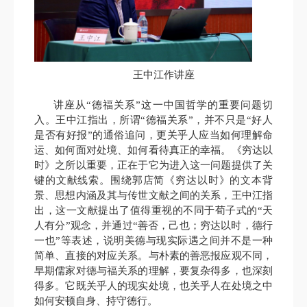
王中江作讲座
讲座从“德福关系”这一中国哲学的重要问题切
入。王中江指出，所谓“德福关系”，并不只是“好人
是否有好报”的通俗追问，更关乎人应当如何理解命
运、如何面对处境、如何看待真正的幸福。《穷达以
时》之所以重要，正在于它为进入这一问题提供了关
键的文献线索。围绕郭店简《穷达以时》的文本背
景、思想内涵及其与传世文献之间的关系，王中江指
出，这一文献提出了值得重视的不同于荀子式的“天
人有分”观念，并通过“善否，己也；穷达以时，德行
一也”等表述，说明美德与现实际遇之间并不是一种
简单、直接的对应关系。与朴素的善恶报应观不同，
早期儒家对德与福关系的理解，要复杂得多，也深刻
得多。它既关乎人的现实处境，也关乎人在处境之中
如何安顿自身、持守德行。