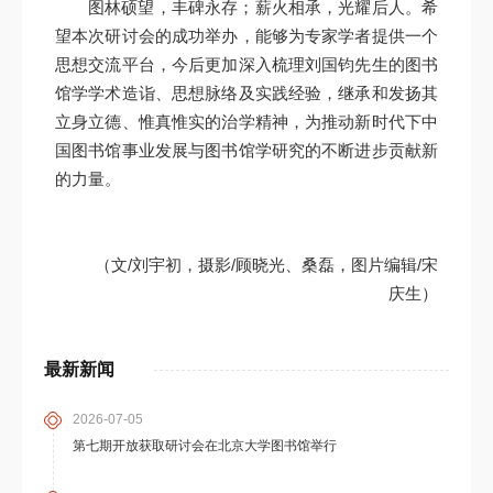
图林硕望，丰碑永存；薪火相承，光耀后人。希
望本次研讨会的成功举办，能够为专家学者提供一个
思想交流平台，今后更加深入梳理刘国钧先生的图书
馆学学术造诣、思想脉络及实践经验，继承和发扬其
立身立德、惟真惟实的治学精神，为推动新时代下中
国图书馆事业发展与图书馆学研究的不断进步贡献新
的力量。
（文/刘宇初，摄影/顾晓光、桑磊，图片编辑/宋
庆生）
最新新闻
2026-07-05
第七期开放获取研讨会在北京大学图书馆举行