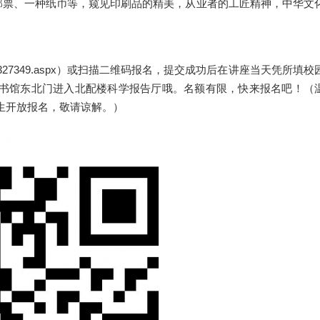
邮票、一种纸币等，窥见印刷品的精美，从业者的工匠精神，中华文
jq/100327349.aspx）或扫描二维码报名，提交成功后在讲座当天凭所填校
书馆东北门进入北配楼科学报告厅哦。名额有限，快来报名吧！（
生开放报名，敬请谅解。）