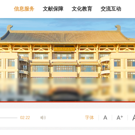
信息服务
文献保障
文化教育
交流互动
馆藏目录
论文、书、报告
数据库
电子图书和电子
机构知识库
馆际互借
新书通报
专利数据
站内搜索
字体
02:22
藏目录检索
论文、书刊、报告检索
数据库导航
电子图书和电子期刊