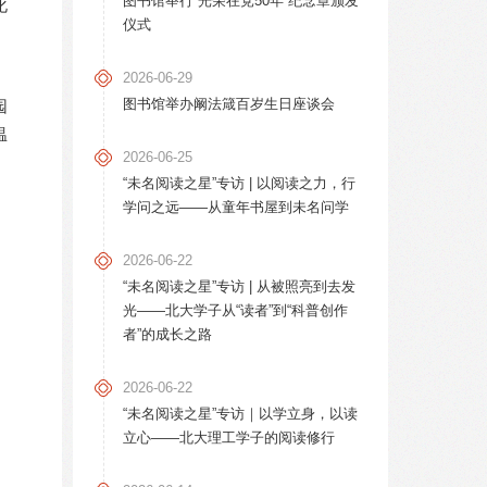
图书馆举行“光荣在党50年”纪念章颁发
化
仪式
2026-06-29
图书馆举办阚法箴百岁生日座谈会
园
温
2026-06-25
“未名阅读之星”专访 | 以阅读之力，行
学问之远——从童年书屋到未名问学
2026-06-22
“未名阅读之星”专访 | 从被照亮到去发
光——北大学子从“读者”到“科普创作
者”的成长之路
2026-06-22
“未名阅读之星”专访｜以学立身，以读
立心——北大理工学子的阅读修行