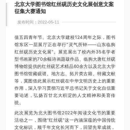
北京大学图书馆红丝砚历史文化展创意文案
征集大赛通知
发布时间：2022-05-11
值五四青年节、北京大学建校124周年之际，图书
馆东区一层展厅正在举行“灵气所钟——山东临朐
红丝砚历史文化展”。展览展出了校内外35名学者
型书画家的70余幅诗画题跋作品、临朐大唐红丝砚
博物馆提供的红丝砚艺术精品60余方以及北京大学
图书馆馆藏砚谱、地方志、拓片类古籍、特藏文献
等，冀图借此展示红丝砚在中华文明历史上的重要
作用，深入学习贯彻习近平总书记关于文化自信重
要论述，弘扬百廿北大积淀的人文精神和美育传
统。
此次展览为北大图书馆2022年阅读文化节的重要
活动之一，围绕“红丝砚”这一内涵深蕴的中国传统
文化标识，顺千年文化长河而下，回望先辈成就，