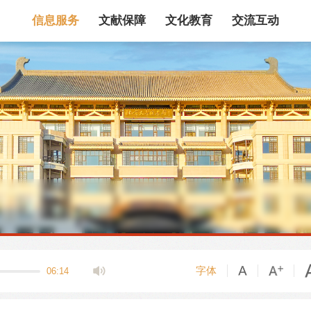
信息服务
文献保障
文化教育
交流互动
馆藏目录
论文、书、报告
数据库
电子图书和电子
机构知识库
馆际互借
新书通报
专利数据
站内搜索
字体
06:14
藏目录检索
论文、书刊、报告检索
数据库导航
电子图书和电子期刊