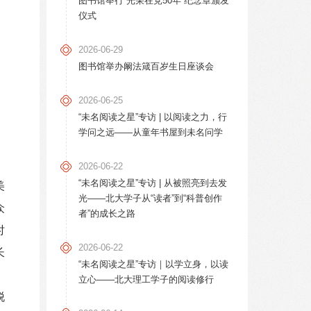
图书馆举行“光荣在党50年”纪念章颁发
仪式
2026-06-29
图书馆举办阚法箴百岁生日座谈会
2026-06-25
“未名阅读之星”专访 | 以阅读之力，行
学问之远——从童年书屋到未名问学
2026-06-22
“未名阅读之星”专访 | 从被照亮到去发
美
光——北大学子从“读者”到“科普创作
众
者”的成长之路
时
2026-06-22
长
“未名阅读之星”专访｜以学立身，以读
、
立心——北大理工学子的阅读修行
脱