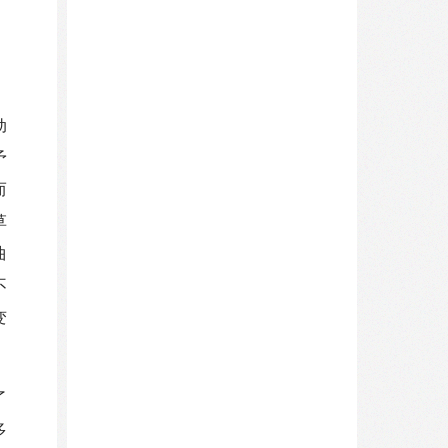
动
予
而
草
曲
不
变
了
多