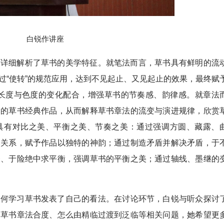
白锐作讲座
面详细解析了草书的美学特征。就笔法而言，草书具有鲜明的流
过“使转”的规范应用，达到不见起止、又见起止的效果，最终赋
继”长度与色度的变化配合，增强草书的节奏感、韵律感。就章法
期的草书经典作品，从而解释草书章法的流变与演进规律，欣赏
具有对比之美、平衡之美、节奏之美：通过强调方圆、藏露、
比关系，赋予作品以独特的神韵；通过制造矛盾并解决矛盾，于
齐、于险绝中求平衡，强调草书的平衡之美；通过轴线、墨继的
如何学习草书发表了自己的看法。在
讨论环节，白锐与听众探讨
定草书章法合度、怎么由精临过渡到泛临等相关问题，她希望更