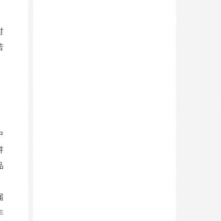
时
若
中
讲
品
、
届
年