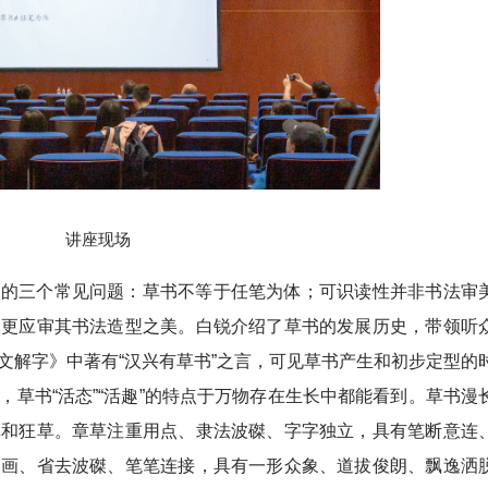
讲座现场
中的三个常见问题：草书不等于任笔为体；可识读性并非书法审
们更应审其书法造型之美。白锐介绍了草书的发展历史，带领听
文解字》中著有“汉兴有草书”之言，可见草书产生和初步定型的
草书“活态”“活趣”的特点于万物存在生长中都能看到。草书漫
草和狂草。章草注重用点、隶法波磔、字字独立，具有笔断意连
为画、省去波磔、笔笔连接，具有一形众象、道拔俊朗、飘逸洒