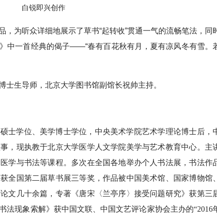
白锐即兴创作
品，为听众详细地展示了草书“起转收”贯通一气的流畅笔法，同
》中一首经典的偈子——“春有百花秋有月，夏有凉风冬有雪。
博士生导师，北京大学图书馆副馆长祝帅主持。
学硕士学位、美学博士学位，中央美术学院艺术学理论博士后，
理事，现执教于北京大学医学人文学院美学与艺术教育中心。主
、医学与书法等课程。多次在全国各地举办个人书法展，书法作
，获全国第二届草书展三等奖，作品被中国美术馆、国家博物馆
术论文几十余篇，专著《唐宋〈兰亭序〉接受问题研究》获第三
法现象索解》获中国文联、中国文艺评论家协会主办的“2016