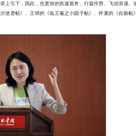
、牵上引下，因此，也更加的疾速诡奇、行篇作势、飞动浪漫。
临沂使君帖》、王铎的《临王羲之小园子帖》、怀素的《自叙帖