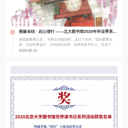
燕缘未结 · 此心偕行 ——北大图书馆2020年毕业季系列活动
燕园葳蕤夏已至， 书阁又到临别时。走过了你的、我的重重光
阴，当你终要远行，才知此时此刻，你我俱是书中人。在这个特
别的毕业季，在即将踏上新征程前，不妨来参加...
2020-06-16