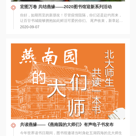
宏图万卷 共结燕缘——2020图书馆迎新系列活动
你好，如期而至的新朋友！尽管疫情阻隔，你们还是赴约而来，
让百廿书城能够拥抱如此鲜活可爱的你们。 尾声收束，新章起
笔。过去已经成就你们，而你们将要开...
2020-09-07
共读燕缘——《燕南园的大师们》有声电子书发布
今年世界读书日期间，图书馆邀请当时身处五湖四海的北大师生