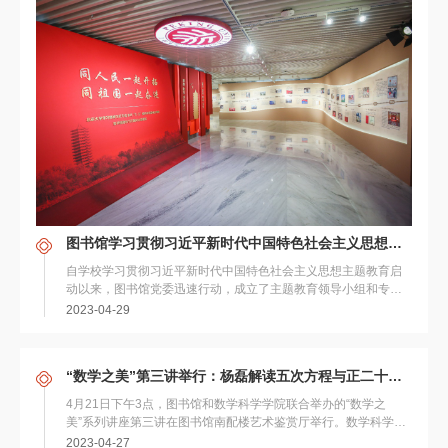
图书馆学习贯彻习近平新时代中国特色社会主义思想主题教育全面启动
自学校学习贯彻习近平新时代中国特色社会主义思想主题教育启
动以来，图书馆党委迅速行动，成立了主题教育领导小组和专项
工作组，全面贯彻落实，扎实有序推进。 4月...
2023-04-29
“数学之美”第三讲举行：杨磊解读五次方程与正二十面体
4月21日下午3点，图书馆和数学科学学院联合举办的“数学之
美”系列讲座第三讲在图书馆南配楼艺术鉴赏厅举行。数学科学学
院副教授杨磊以“五次方程与正二十面体”...
2023-04-27