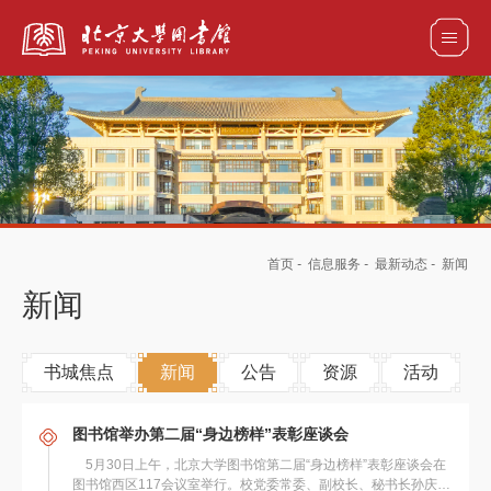
全部资源
馆藏目录检索
论文、书刊、报告检索
数据库导航
首页
-
信息服务
-
最新动态
-
新闻
电子图书和电子期刊导航
新闻
书城焦点
新闻
公告
资源
活动
图书馆举办第二届“身边榜样”表彰座谈会
5月30日上午，北京大学图书馆第二届“身边榜样”表彰座谈会在
图书馆西区117会议室举行。校党委常委、副校长、秘书长孙庆