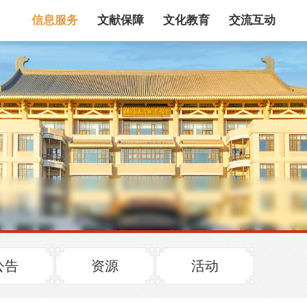
信息服务
文献保障
文化教育
交流互动
馆藏目录
论文、书、报告
数据库
电子图书和电子
机构知识库
馆际互借
新书通报
专利数据
站内搜索
公告
资源
活动
藏目录检索
论文、书刊、报告检索
数据库导航
电子图书和电子期刊