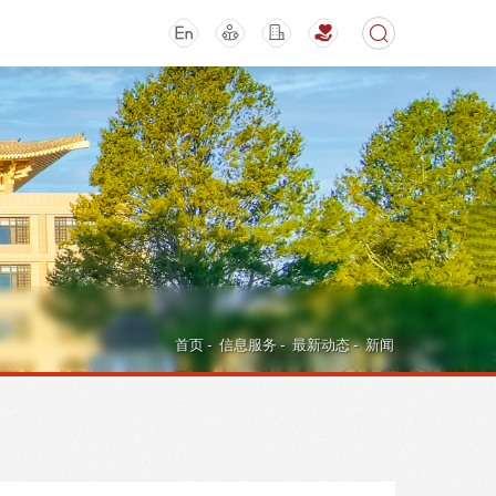
期刊
活动讲座
首页
-
信息服务
-
最新动态
-
新闻
导航