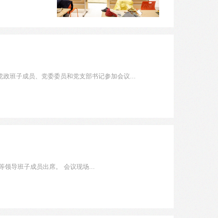
政班子成员、党委委员和党支部书记参加会议...
3月2日，图书馆围绕“系统跃升，携手培育新力量，共同描绘新蓝图”主题召开2026年寒假战略研讨会。馆长陈建龙、党委书记郑清文等领导班子成员出席。 会议现场...