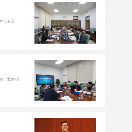
席会审议、
者、北大-灵