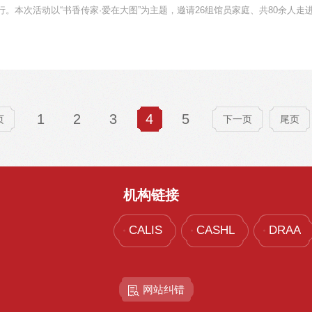
行。本次活动以“书香传家·爱在大图”为主题，邀请26组馆员家庭、共80余人走
1
2
3
4
5
页
下一页
尾页
机构链接
CALIS
CASHL
DRAA
网站纠错