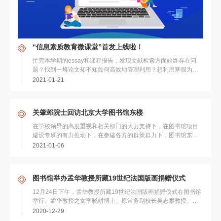
“信息素质教育微课堂”首发上线啦！
忙完本学期的essay和课程报告，发现文献检索方面始终存在问
题？找到一堆论文却不知如何高效地管理利用？想利用寒假为论
文选刊投稿却无从着手？……别着急，图书...
2021-01-21
关肇邺院士回访北京大学图书馆东楼
在学校领导的高度重视和相关部门的大力支持下，在图书馆项目
建设专班的有力推动下，在参建各方的群策群力下，图书馆东楼
于2020年10月中旬正式竣工，并于12月...
2021-01-06
图书馆举办孟华教授所藏19世纪法国版画捐赠仪式
12月24日下午，孟华教授所藏19世纪法国版画捐赠仪式在图书馆
举行。孟华教授之女李晓耕博士、原常务副校长吴志攀教授、图
书馆馆长陈建龙教授、法国文化研究中心...
2020-12-29