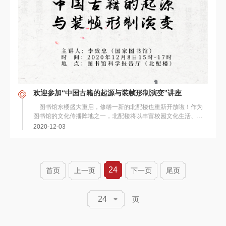
欢迎参加“中国古籍的起源与装帧形制演变”讲座
图书馆东楼盛大重启，修缮一新的北配楼也重新开放啦！作为
图书馆的文化传播阵地之一，北配楼将以丰富校园文化生活、提
升用户的综合素质为宗旨，开展学术交流...
2020-12-03
24
首页
上一页
下一页
尾页
24
页