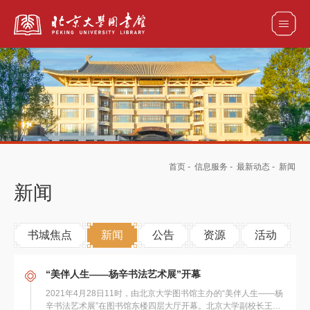
全部资源
馆藏目录检索
论文、书刊、报告检索
数据库导航
首页
-
信息服务
-
最新动态
-
新闻
电子图书和电子期刊导航
新闻
书城焦点
新闻
公告
资源
活动
“美伴人生——杨辛书法艺术展”开幕
2021年4月28日11时，由北京大学图书馆主办的“美伴人生——杨
辛书法艺术展”在图书馆东楼四层大厅开幕。北京大学副校长王