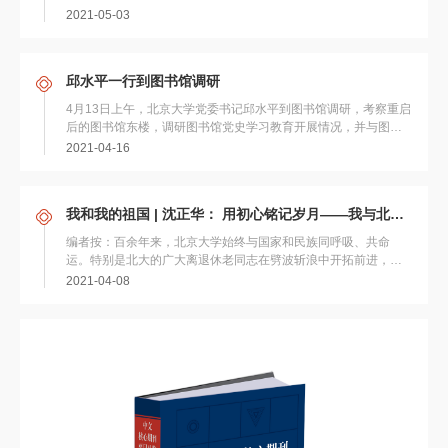
博，图书馆馆长陈建龙，北京大学关...
2021-05-03
邱水平一行到图书馆调研
4月13日上午，北京大学党委书记邱水平到图书馆调研，考察重启
后的图书馆东楼，调研图书馆党史学习教育开展情况，并与图书
馆党政班子座谈交流。副校长王博，校长助...
2021-04-16
我和我的祖国 | 沈正华： 用初心铭记岁月——我与北大图书馆一起成长
编者按：百余年来，北京大学始终与国家和民族同呼吸、共命
运。特别是北大的广大离退休老同志在劈波斩浪中开拓前进，在
披荆斩棘中开辟天地，他们的功业载入史...
2021-04-08