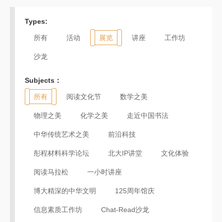
Types:
所有
活动
展览
讲座
工作坊
沙龙
Subjects：
所有
阅读文化节
数学之美
物理之美
化学之美
走近中国书法
中华传统艺术之美
前沿科技
彤程材料科学论坛
北大IP讲堂
文化体验
阅读马拉松
一小时讲座
博大精深的中华文明
125周年馆庆
信息素质工作坊
Chat-Read沙龙