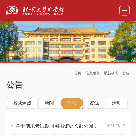
全部资源
馆藏目录检索
论文、书刊、报告检索
数据库导航
首页
-
信息服务
-
最新动态
-
公告
电子图书和电子期刊导航
公告
书城焦点
新闻
公告
资源
活动
关于期末考试期间图书馆延长部分阅览室开放时间的通知
2021-06-17