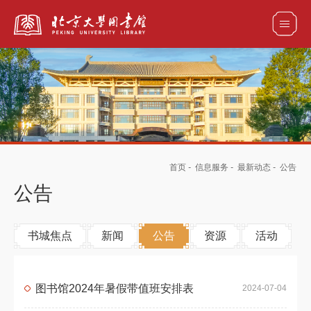
全部资源
馆藏目录检索
论文、书刊、报告检索
数据库导航
首页
-
信息服务
-
最新动态
-
公告
电子图书和电子期刊导航
公告
书城焦点
新闻
公告
资源
活动
图书馆2024年暑假带值班安排表
2024-07-04