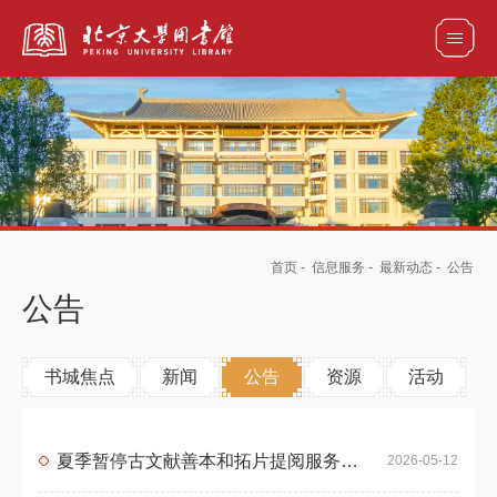
全部资源
馆藏目录检索
论文、书刊、报告检索
数据库导航
首页
-
信息服务
-
最新动态
-
公告
电子图书和电子期刊导航
公告
书城焦点
新闻
公告
资源
活动
夏季暂停古文献善本和拓片提阅服务公告
2026-05-12