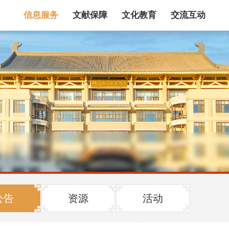
信息服务
文献保障
文化教育
交流互动
馆藏目录
论文、书、报告
数据库
电子图书和电子
机构知识库
馆际互借
新书通报
专利数据
站内搜索
公告
资源
活动
藏目录检索
论文、书刊、报告检索
数据库导航
电子图书和电子期刊