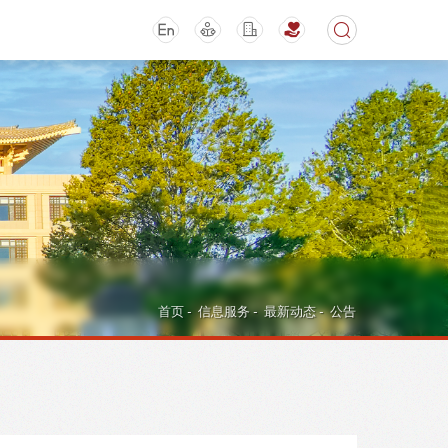
期刊
活动讲座
首页
-
信息服务
-
最新动态
-
公告
导航