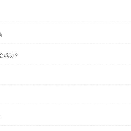
动
会成功？
！