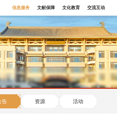
信息服务
文献保障
文化教育
交流互动
馆藏目录
论文、书、报告
数据库
电子图书和电子
机构知识库
馆际互借
新书通报
专利数据
站内搜索
公告
资源
活动
藏目录检索
论文、书刊、报告检索
数据库导航
电子图书和电子期刊