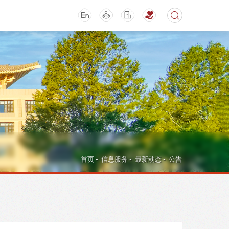
期刊
活动讲座
首页
-
信息服务
-
最新动态
-
公告
导航