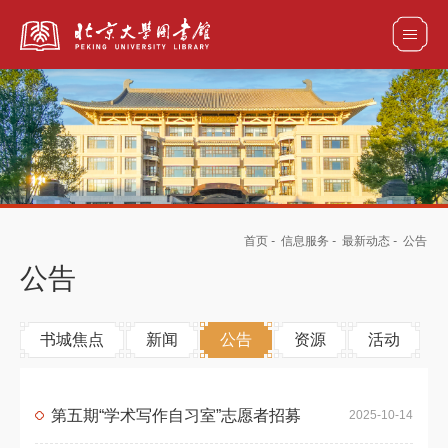
全部资源
馆藏目录检索
论文、书刊、报告检索
数据库导航
首页
-
信息服务
-
最新动态
-
公告
电子图书和电子期刊导航
公告
书城焦点
新闻
公告
资源
活动
第五期“学术写作自习室”志愿者招募
2025-10-14