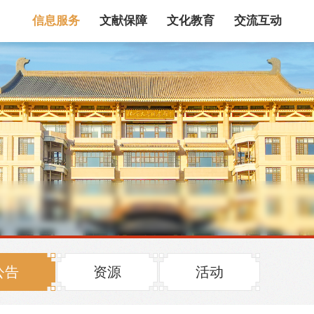
信息服务
文献保障
文化教育
交流互动
馆藏目录
论文、书、报告
数据库
电子图书和电子
机构知识库
馆际互借
新书通报
专利数据
站内搜索
公告
资源
活动
藏目录检索
论文、书刊、报告检索
数据库导航
电子图书和电子期刊