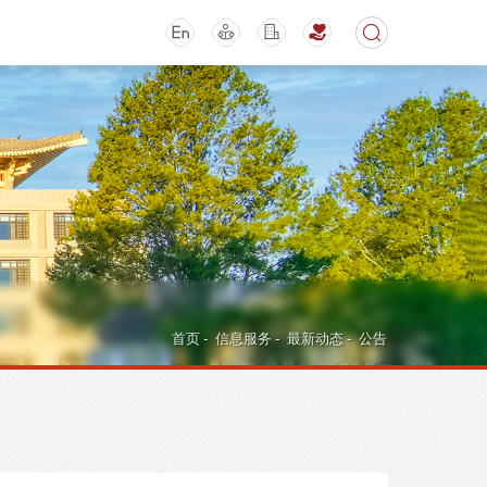
期刊
活动讲座
首页
-
信息服务
-
最新动态
-
公告
导航