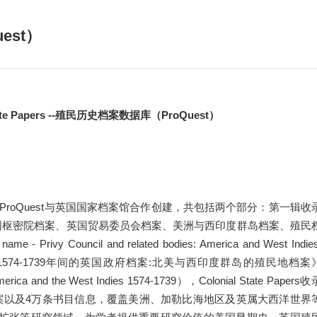
藏目录检索
论文、书刊、报告检索
数据库导航
电子图书和电子期刊
uest）
ate Papers --殖民历史档案数据库（ProQuest）
史档案数据库由ProQuest与英国国家档案馆合作创建，共包括两个部分：第一辑收
的英国枢密院档案、英国贸易委员会档案、美洲与西印度群岛档案、殖民
name - Privy Council and related bodies: America and West Indies
字化版《1574-1739年间的英国政府档案:北美与西印度群岛的殖民地档案
 America and the West Indies 1574-1739），Colonial State Papers收
始档案以及4万条书目信息，覆盖美洲、加勒比海地区及英属大西洋世界