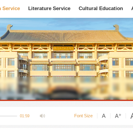
n Service
Literature Service
Cultural Education
馆藏目录
论文、书、报告
数据库
电子图书和电子
机构知识库
馆际互借-CASHL
新书通报
专利数据
站内搜索
Font Size
01:59