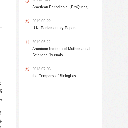
2019-05-22
导航
American Periodicals（ProQuest）
2019-05-22
U.K. Parliamentary Papers
2019-05-22
American Institute of Mathematical
Sciences Journals
2018-07-06
the Company of Biologists
录
档
,
》
录
等