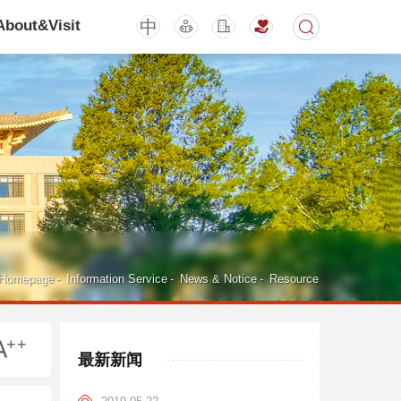
中
About&Visit
期刊
活动讲座
Homepage
-
Information Service
-
News & Notice
-
Resource
最新新闻