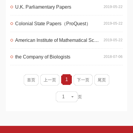
U.K. Parliamentary Papers
2019-05-22
Colonial State Papers（ProQuest）
2019-05-22
American Institute of Mathematical Sciences Journals
2019-05-22
the Company of Biologists
2018-07-06
1
首页
上一页
下一页
尾页
1
页