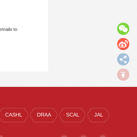
导航
emails to
CASHL
DRAA
SCAL
JAL