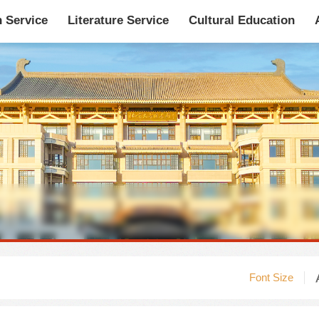
n Service
Literature Service
Cultural Education
馆藏目录
论文、书、报告
数据库
电子图书和电子
机构知识库
馆际互借-CASHL
新书通报
专利数据
站内搜索
Font Size