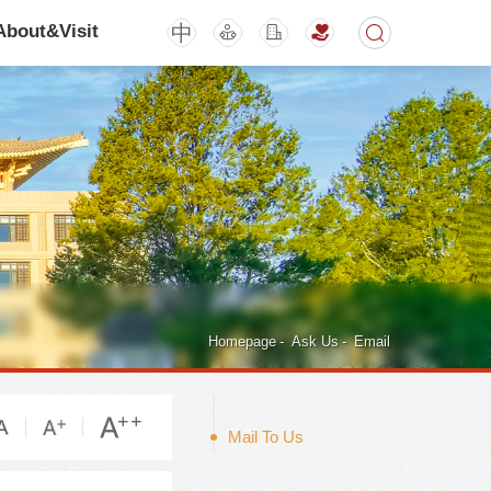
中
About&Visit
期刊
活动讲座
Homepage
-
Ask Us
-
Email
Mail To Us