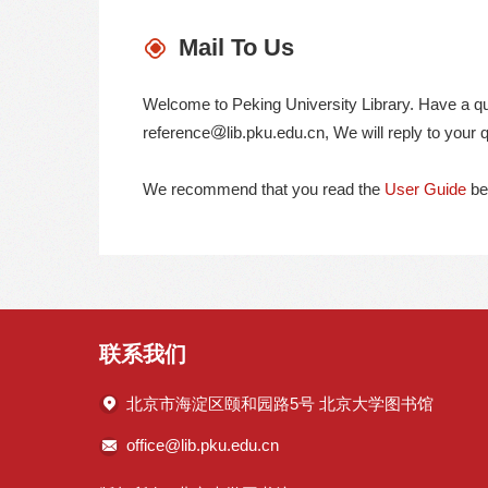
馆
Mail To Us
Welcome to Peking University Library. Have a qu
reference
lib.pku.edu.cn, We will reply to your
We recommend that you read the
User Guide
be
联系我们
北京市海淀区颐和园路5号 北京大学图书馆
office@lib.pku.edu.cn