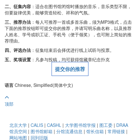
二、征集内容
：适合在图书馆闭馆时播放的音乐，音乐类型不限，
但要旋律优美，能够营造轻松、祥和的气氛。
三、推荐办法
：每人可推荐一首或多首乐曲，须为MP3格式，点击
下面的推荐按钮即可提交你的推荐，并请写明乐曲名称，以及推荐
人姓名、学号或职工证、手机号（便于领奖），也可附上简短的推
荐理由。
四、评选办法
：征集结束后会择优进行线上试听与投票。
五、奖项设置
：凡参与投稿，均可获得馆藏章纪念扑克
提交你的推荐
语言
Chinese, Simplified(简体中文)
顶部
北京大学
|
CALIS
|
CASHL
|
大学图书馆学报
|
图工委
|
DRAA
馆员空间
|
图书馆邮箱
|
分馆流通信息
|
馆长信箱
|
常用链接
|
网站地图
|
回到旧版