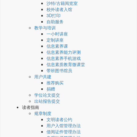
沙特/古籍阅览室
校外读者入馆
3D打印
自助服务
教学与培训
一小时讲座
定制讲座
信息素养课
信息素养能力评测
信息素养手机游戏
信息素质教育微课堂
带班图书馆员
用户共建
推荐购买
捐赠
学位论文提交
出站报告提交
读者指南
规章制度
文明读者公约
用户入馆管理办法
借阅证件管理办法