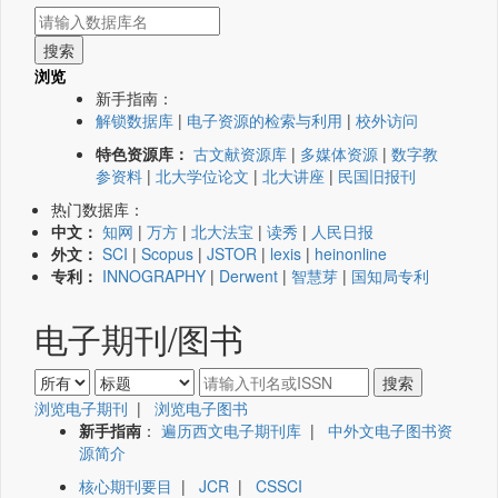
浏览
新手指南：
解锁数据库
|
电子资源的检索与利用
|
校外访问
特色资源库：
古文献资源库
|
多媒体资源
|
数字教
参资料
|
北大学位论文
|
北大讲座
|
民国旧报刊
热门数据库：
中文：
知网
|
万方
|
北大法宝
|
读秀
|
人民日报
外文：
SCI
|
Scopus
|
JSTOR
|
lexis
|
heinonline
专利：
INNOGRAPHY
|
Derwent
|
智慧芽
|
国知局专利
电子期刊/图书
浏览电子期刊
|
浏览电子图书
新手指南
：
遍历西文电子期刊库
|
中外文电子图书资
源简介
核心期刊要目
|
JCR
|
CSSCI