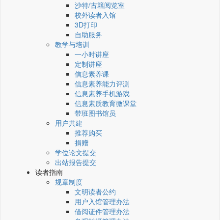
沙特/古籍阅览室
校外读者入馆
3D打印
自助服务
教学与培训
一小时讲座
定制讲座
信息素养课
信息素养能力评测
信息素养手机游戏
信息素质教育微课堂
带班图书馆员
用户共建
推荐购买
捐赠
学位论文提交
出站报告提交
读者指南
规章制度
文明读者公约
用户入馆管理办法
借阅证件管理办法