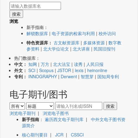
浏览
新手指南：
解锁数据库
|
电子资源的检索与利用
|
校外访问
特色资源库：
古文献资源库
|
多媒体资源
|
数字教
参资料
|
北大学位论文
|
北大讲座
|
民国旧报刊
热门数据库：
中文：
知网
|
万方
|
北大法宝
|
读秀
|
人民日报
外文：
SCI
|
Scopus
|
JSTOR
|
lexis
|
heinonline
专利：
INNOGRAPHY
|
Derwent
|
智慧芽
|
国知局专利
电子期刊/图书
浏览电子期刊
|
浏览电子图书
新手指南
：
遍历西文电子期刊库
|
中外文电子图书资
源简介
核心期刊要目
|
JCR
|
CSSCI