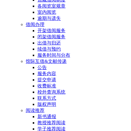
各阅览室规章
室内阅览
逾期与遗失
借阅办理
开架借阅服务
闭架借阅服务
出借与归还
续借与预约
服务时间与分布
馆际互借&文献传递
公告
服务内容
提交申请
收费标准
校外查询系统
联系方式
版权声明
阅读推荐
新书通报
教授推荐阅读
学子推荐阅读