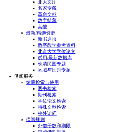
北大文库
名家专藏
革命文献
数字特藏
其他
最新/精选资源
新书通报
数字教学参考资料
北京大学学位论文
试用/最新数据库
晚清民国专题
区域与国别专题
借阅服务
馆藏检索与使用
图书检索
期刊检索
学位论文检索
特殊文献检索
校外访问
借阅规则
外借册数和期限
馆藏借阅制度