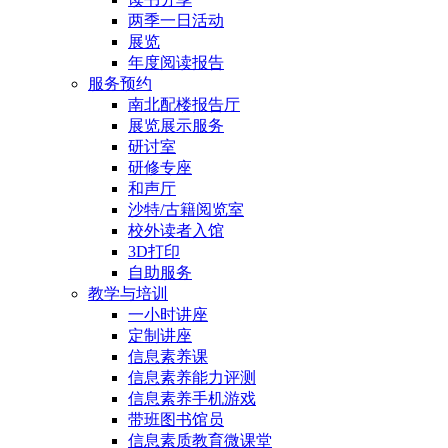
两季一日活动
展览
年度阅读报告
服务预约
南北配楼报告厅
展览展示服务
研讨室
研修专座
和声厅
沙特/古籍阅览室
校外读者入馆
3D打印
自助服务
教学与培训
一小时讲座
定制讲座
信息素养课
信息素养能力评测
信息素养手机游戏
带班图书馆员
信息素质教育微课堂