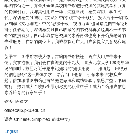
学图书馆之一，并牵头全国高校图书馆进行资源的共建共享和服务
的协同创新。我与其他用户一样，受益匪浅，感受深切。学生时
代，深切感受到陆机《文赋》中的“观古今于须臾，抚四海于一瞬”以
及刘勰《文心雕龙》中的“思接千载，视通万里”也可谓是图书馆之所
能；任教期间，深切感受到自己收藏的图书资料再多也离不开图书
馆的数据资源，自己获取信息资源的素养再强也离不开馆员老师的
专业服务。在新的岗位上，我诚挚欢迎广大用户多提宝贵意见和建
议！
新学年，图书馆东楼大修，古籍图书馆搬迁，给广大用户带来不
便，实在抱歉；我们会在喜迎党的十九大、喜庆北京大学120周年华
诞的同时，按照习近平总书记提出的“提供用得上、用得起、用得好
的信息服务”这一具体要求，结合“守正创新，引领未来”的校庆主
题，倍加珍惜图书馆已有的先进做法和成功经验，集思广益，砥砺
前行，努力成为全校师生履职尽责的职业帮手！成为全馆用户信息
素养培育的行家里手！
馆长 陈建龙
office@lib.pku.edu.cn
语言
Chinese, Simplified(简体中文)
English