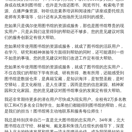
身或在线来到图书馆，也许是为借还图书、阅览书刊、检索电子资
源、点播声像资源、聆听信息素养培训和阅读推广讲座或委托馆员
老师有关事项等，估计还有从其他场所无法得到的感受。
您如果只是偶尔使用图书馆的资源或服务，那也是图书馆尊贵的现
实用户，只是从我们这里得到的帮助还不够多。您的意见建议对我
们的服务创新定有很大帮助。
您如果经常使用图书馆的资源或服务，就成了图书馆的活跃用户，
在学习、研究和精神体验等方面得到帮助的同时，还可能遇到一些
不如意的事项。您的意见建议对我们改进工作定有很大帮助。
您如果长年使用图书馆的资源或服务，就成了图书馆的忠实用户，
不仅在我们的帮助下学有所成、研有所得、教有所用，还能感受到
图书馆是数据仓库，是典籍宝藏，是知识海洋，是智慧圣殿，是时
空驿站，是文化枢纽，是人生课堂，因而是您的信息家园、精神家
园和文化家园。您的意见建议对图书馆事业的发展定有很大帮助。
我还非常期待更多的潜在用户尽快成为现实用户。全校有2万多名教
职工和4万多名全日制学生。如果他们都能得到图书馆的帮助，何止
是我们的担当！图书馆将主动地联系和服务每位师生！
我总是特别庆幸自己一直是北大图书馆的忠实用户。34年来，北大
图书馆在庄守经、林被甸、戴龙基和朱强几任馆长的领导下，深度
融入北大的快速发展和世界一流大学建设步伐，成为我国最好的大