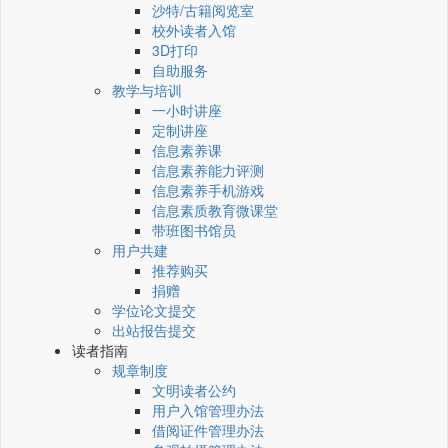
沙特/古籍阅览室
校外读者入馆
3D打印
自助服务
教学与培训
一小时讲座
定制讲座
信息素养课
信息素养能力评测
信息素养手机游戏
信息素质教育微课堂
带班图书馆员
用户共建
推荐购买
捐赠
学位论文提交
出站报告提交
读者指南
规章制度
文明读者公约
用户入馆管理办法
借阅证件管理办法