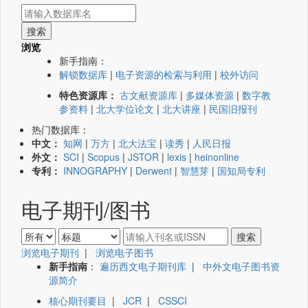
浏览
新手指南：
解锁数据库
|
电子资源的检索与利用
|
校外访问
特色资源库：
古文献资源库
|
多媒体资源
|
数字教
参资料
|
北大学位论文
|
北大讲座
|
民国旧报刊
热门数据库：
中文：
知网
|
万方
|
北大法宝
|
读秀
|
人民日报
外文：
SCI
|
Scopus
|
JSTOR
|
lexis
|
heinonline
专利：
INNOGRAPHY
|
Derwent
|
智慧芽
|
国知局专利
电子期刊/图书
浏览电子期刊
|
浏览电子图书
新手指南
：
遍历西文电子期刊库
|
中外文电子图书资
源简介
核心期刊要目
|
JCR
|
CSSCI