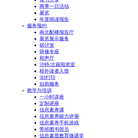
两季一日活动
展览
年度阅读报告
服务预约
南北配楼报告厅
展览展示服务
研讨室
研修专座
和声厅
沙特/古籍阅览室
校外读者入馆
3D打印
自助服务
教学与培训
一小时讲座
定制讲座
信息素养课
信息素养能力评测
信息素养手机游戏
带班图书馆员
信息素质教育微课堂