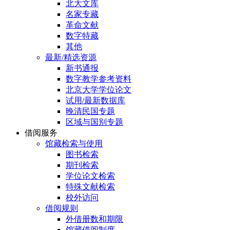
北大文库
名家专藏
革命文献
数字特藏
其他
最新/精选资源
新书通报
数字教学参考资料
北京大学学位论文
试用/最新数据库
晚清民国专题
区域与国别专题
借阅服务
馆藏检索与使用
图书检索
期刊检索
学位论文检索
特殊文献检索
校外访问
借阅规则
外借册数和期限
馆藏借阅制度