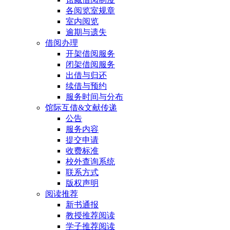
各阅览室规章
室内阅览
逾期与遗失
借阅办理
开架借阅服务
闭架借阅服务
出借与归还
续借与预约
服务时间与分布
馆际互借&文献传递
公告
服务内容
提交申请
收费标准
校外查询系统
联系方式
版权声明
阅读推荐
新书通报
教授推荐阅读
学子推荐阅读