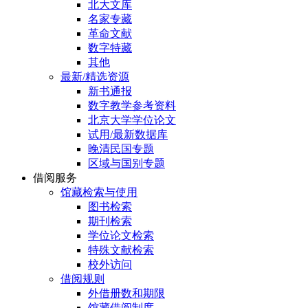
北大文库
名家专藏
革命文献
数字特藏
其他
最新/精选资源
新书通报
数字教学参考资料
北京大学学位论文
试用/最新数据库
晚清民国专题
区域与国别专题
借阅服务
馆藏检索与使用
图书检索
期刊检索
学位论文检索
特殊文献检索
校外访问
借阅规则
外借册数和期限
馆藏借阅制度