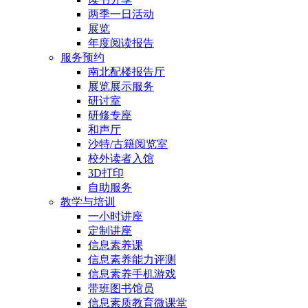
两季一日活动
展览
年度阅读报告
服务预约
南北配楼报告厅
展览展示服务
研讨室
研修专座
和声厅
沙特/古籍阅览室
校外读者入馆
3D打印
自助服务
教学与培训
一小时讲座
定制讲座
信息素养课
信息素养能力评测
信息素养手机游戏
带班图书馆员
信息素质教育微课堂