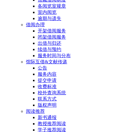
各阅览室规章
室内阅览
逾期与遗失
借阅办理
开架借阅服务
闭架借阅服务
出借与归还
续借与预约
服务时间与分布
馆际互借&文献传递
公告
服务内容
提交申请
收费标准
校外查询系统
联系方式
版权声明
阅读推荐
新书通报
教授推荐阅读
学子推荐阅读