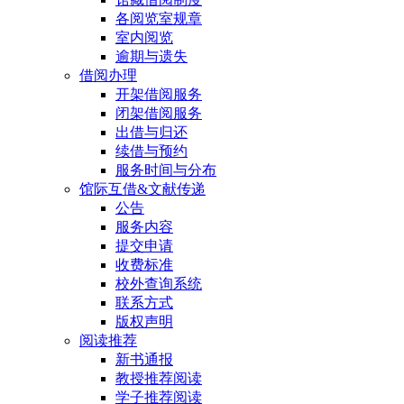
各阅览室规章
室内阅览
逾期与遗失
借阅办理
开架借阅服务
闭架借阅服务
出借与归还
续借与预约
服务时间与分布
馆际互借&文献传递
公告
服务内容
提交申请
收费标准
校外查询系统
联系方式
版权声明
阅读推荐
新书通报
教授推荐阅读
学子推荐阅读