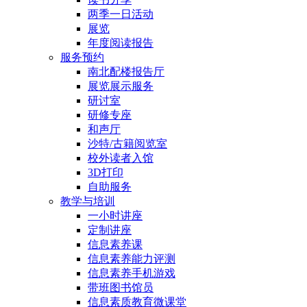
两季一日活动
展览
年度阅读报告
服务预约
南北配楼报告厅
展览展示服务
研讨室
研修专座
和声厅
沙特/古籍阅览室
校外读者入馆
3D打印
自助服务
教学与培训
一小时讲座
定制讲座
信息素养课
信息素养能力评测
信息素养手机游戏
带班图书馆员
信息素质教育微课堂