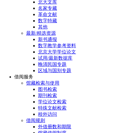
北大文库
名家专藏
革命文献
数字特藏
其他
最新/精选资源
新书通报
数字教学参考资料
北京大学学位论文
试用/最新数据库
晚清民国专题
区域与国别专题
借阅服务
馆藏检索与使用
图书检索
期刊检索
学位论文检索
特殊文献检索
校外访问
借阅规则
外借册数和期限
馆藏借阅制度