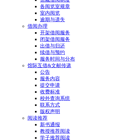
各阅览室规章
室内阅览
逾期与遗失
借阅办理
开架借阅服务
闭架借阅服务
出借与归还
续借与预约
服务时间与分布
馆际互借&文献传递
公告
服务内容
提交申请
收费标准
校外查询系统
联系方式
版权声明
阅读推荐
新书通报
教授推荐阅读
学子推荐阅读