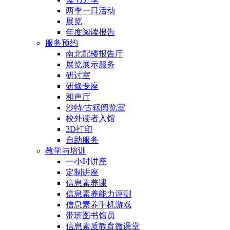
两季一日活动
展览
年度阅读报告
服务预约
南北配楼报告厅
展览展示服务
研讨室
研修专座
和声厅
沙特/古籍阅览室
校外读者入馆
3D打印
自助服务
教学与培训
一小时讲座
定制讲座
信息素养课
信息素养能力评测
信息素养手机游戏
带班图书馆员
信息素质教育微课堂