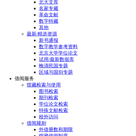
北大文库
名家专藏
革命文献
数字特藏
其他
最新/精选资源
新书通报
数字教学参考资料
北京大学学位论文
试用/最新数据库
晚清民国专题
区域与国别专题
借阅服务
馆藏检索与使用
图书检索
期刊检索
学位论文检索
特殊文献检索
校外访问
借阅规则
外借册数和期限
馆藏借阅制度