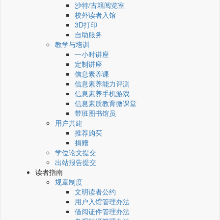
沙特/古籍阅览室
校外读者入馆
3D打印
自助服务
教学与培训
一小时讲座
定制讲座
信息素养课
信息素养能力评测
信息素养手机游戏
信息素质教育微课堂
带班图书馆员
用户共建
推荐购买
捐赠
学位论文提交
出站报告提交
读者指南
规章制度
文明读者公约
用户入馆管理办法
借阅证件管理办法