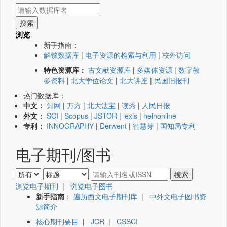
浏览
新手指南：
解锁数据库
|
电子资源的检索与利用
|
校外访问
特色资源库：
古文献资源库
|
多媒体资源
|
数字教
参资料
|
北大学位论文
|
北大讲座
|
民国旧报刊
热门数据库：
中文：
知网
|
万方
|
北大法宝
|
读秀
|
人民日报
外文：
SCI
|
Scopus
|
JSTOR
|
lexis
|
heinonline
专利：
INNOGRAPHY
|
Derwent
|
智慧芽
|
国知局专利
电子期刊/图书
浏览电子期刊
|
浏览电子图书
新手指南
：
遍历西文电子期刊库
|
中外文电子图书资
源简介
核心期刊要目
|
JCR
|
CSSCI