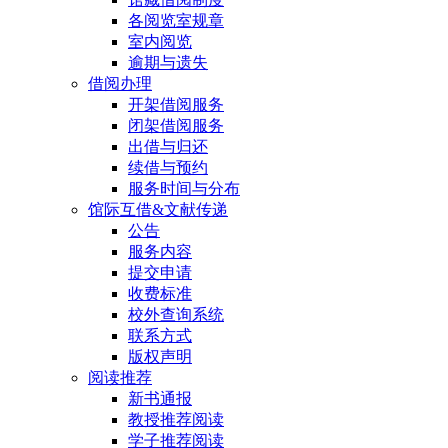
各阅览室规章
室内阅览
逾期与遗失
借阅办理
开架借阅服务
闭架借阅服务
出借与归还
续借与预约
服务时间与分布
馆际互借&文献传递
公告
服务内容
提交申请
收费标准
校外查询系统
联系方式
版权声明
阅读推荐
新书通报
教授推荐阅读
学子推荐阅读