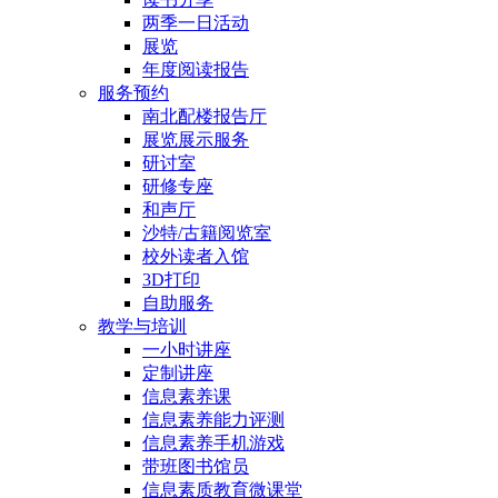
两季一日活动
展览
年度阅读报告
服务预约
南北配楼报告厅
展览展示服务
研讨室
研修专座
和声厅
沙特/古籍阅览室
校外读者入馆
3D打印
自助服务
教学与培训
一小时讲座
定制讲座
信息素养课
信息素养能力评测
信息素养手机游戏
带班图书馆员
信息素质教育微课堂