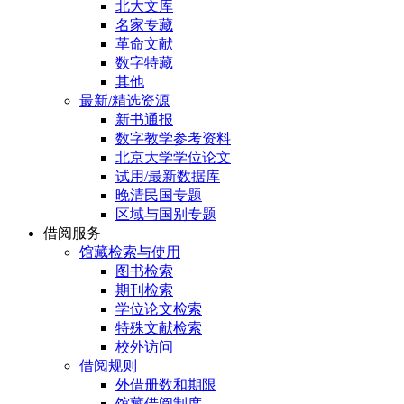
北大文库
名家专藏
革命文献
数字特藏
其他
最新/精选资源
新书通报
数字教学参考资料
北京大学学位论文
试用/最新数据库
晚清民国专题
区域与国别专题
借阅服务
馆藏检索与使用
图书检索
期刊检索
学位论文检索
特殊文献检索
校外访问
借阅规则
外借册数和期限
馆藏借阅制度