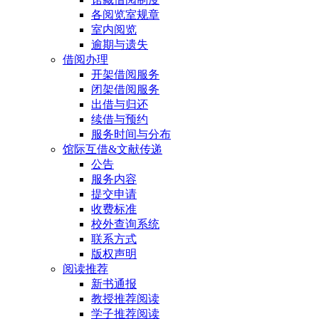
各阅览室规章
室内阅览
逾期与遗失
借阅办理
开架借阅服务
闭架借阅服务
出借与归还
续借与预约
服务时间与分布
馆际互借&文献传递
公告
服务内容
提交申请
收费标准
校外查询系统
联系方式
版权声明
阅读推荐
新书通报
教授推荐阅读
学子推荐阅读