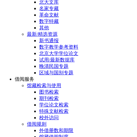
北大文库
名家专藏
革命文献
数字特藏
其他
最新/精选资源
新书通报
数字教学参考资料
北京大学学位论文
试用/最新数据库
晚清民国专题
区域与国别专题
借阅服务
馆藏检索与使用
图书检索
期刊检索
学位论文检索
特殊文献检索
校外访问
借阅规则
外借册数和期限
馆藏借阅制度