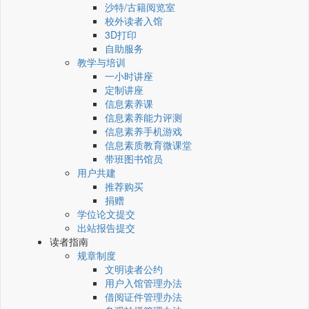
沙特/古籍阅览室
校外读者入馆
3D打印
自助服务
教学与培训
一小时讲座
定制讲座
信息素养课
信息素养能力评测
信息素养手机游戏
信息素质教育微课堂
带班图书馆员
用户共建
推荐购买
捐赠
学位论文提交
出站报告提交
读者指南
规章制度
文明读者公约
用户入馆管理办法
借阅证件管理办法