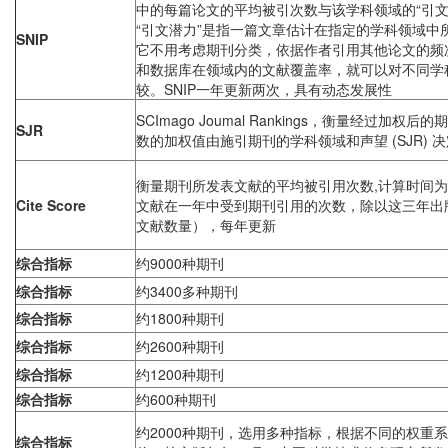
中的每篇论文的平均被引次数与该学科领域的“引文
“引文潜力”是指一篇文章估计在指定的学科领域中
SNIP
它不用考虑期刊分类，依据作者引用其他论文的频
和数据库在领域内的文献覆盖率，就可以对不同学
较。SNIP一年更新两次，具有动态发展性
SCImago Joumal Rankings，衡量经过加
SJR
数的加权值由施引期刊的学科领域和声望 (SJR) 决
衡量期刊所发表文献的平均被引用次数,计算时间
Cite Score
文献在一年中受到期刊引用的次数，除以这三年出版的编
文献数量），每年更新
综合指标
约9000种期刊
综合指标
约3400多种期刊
综合指标
约1800种期刊
综合指标
约2600种期刊
综合指标
约1200种期刊
综合指标
约600种期刊
约2000种期刊，选用多种指标，根据不同的权重
综合指标