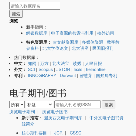
浏览
新手指南：
解锁数据库
|
电子资源的检索与利用
|
校外访问
特色资源库：
古文献资源库
|
多媒体资源
|
数字教
参资料
|
北大学位论文
|
北大讲座
|
民国旧报刊
热门数据库：
中文：
知网
|
万方
|
北大法宝
|
读秀
|
人民日报
外文：
SCI
|
Scopus
|
JSTOR
|
lexis
|
heinonline
专利：
INNOGRAPHY
|
Derwent
|
智慧芽
|
国知局专利
电子期刊/图书
浏览电子期刊
|
浏览电子图书
新手指南
：
遍历西文电子期刊库
|
中外文电子图书资
源简介
核心期刊要目
|
JCR
|
CSSCI