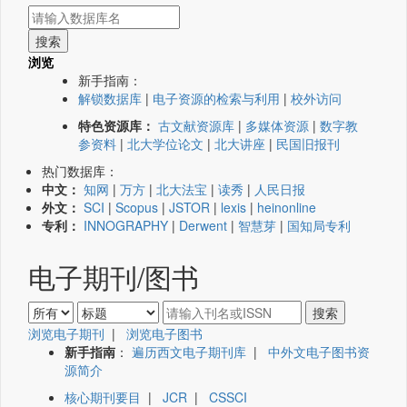
浏览
新手指南：
解锁数据库
|
电子资源的检索与利用
|
校外访问
特色资源库：
古文献资源库
|
多媒体资源
|
数字教
参资料
|
北大学位论文
|
北大讲座
|
民国旧报刊
热门数据库：
中文：
知网
|
万方
|
北大法宝
|
读秀
|
人民日报
外文：
SCI
|
Scopus
|
JSTOR
|
lexis
|
heinonline
专利：
INNOGRAPHY
|
Derwent
|
智慧芽
|
国知局专利
电子期刊/图书
浏览电子期刊
|
浏览电子图书
新手指南
：
遍历西文电子期刊库
|
中外文电子图书资
源简介
核心期刊要目
|
JCR
|
CSSCI