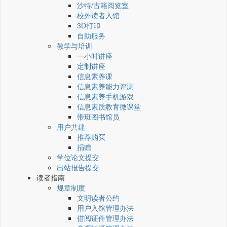
沙特/古籍阅览室
校外读者入馆
3D打印
自助服务
教学与培训
一小时讲座
定制讲座
信息素养课
信息素养能力评测
信息素养手机游戏
信息素质教育微课堂
带班图书馆员
用户共建
推荐购买
捐赠
学位论文提交
出站报告提交
读者指南
规章制度
文明读者公约
用户入馆管理办法
借阅证件管理办法