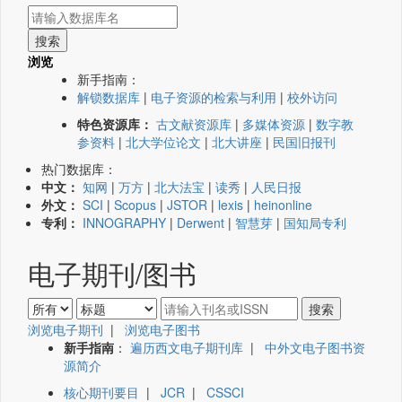
浏览
新手指南：
解锁数据库
|
电子资源的检索与利用
|
校外访问
特色资源库：
古文献资源库
|
多媒体资源
|
数字教
参资料
|
北大学位论文
|
北大讲座
|
民国旧报刊
热门数据库：
中文：
知网
|
万方
|
北大法宝
|
读秀
|
人民日报
外文：
SCI
|
Scopus
|
JSTOR
|
lexis
|
heinonline
专利：
INNOGRAPHY
|
Derwent
|
智慧芽
|
国知局专利
电子期刊/图书
浏览电子期刊
|
浏览电子图书
新手指南
：
遍历西文电子期刊库
|
中外文电子图书资
源简介
核心期刊要目
|
JCR
|
CSSCI