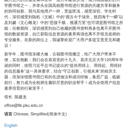
学图书馆之一，并牵头全国高校图书馆进行资源的共建共享和服务
的协同创新。我与其他用户一样，受益匪浅，感受深切。学生时
代，深切感受到陆机《文赋》中的“观古今于须臾，抚四海于一瞬”以
及刘勰《文心雕龙》中的“思接千载，视通万里”也可谓是图书馆之所
能；任教期间，深切感受到自己收藏的图书资料再多也离不开图书
馆的数据资源，自己获取信息资源的素养再强也离不开馆员老师的
专业服务。在新的岗位上，我诚挚欢迎广大用户多提宝贵意见和建
议！
新学年，图书馆东楼大修，古籍图书馆搬迁，给广大用户带来不
便，实在抱歉；我们会在喜迎党的十九大、喜庆北京大学120周年华
诞的同时，按照习近平总书记提出的“提供用得上、用得起、用得好
的信息服务”这一具体要求，结合“守正创新，引领未来”的校庆主
题，倍加珍惜图书馆已有的先进做法和成功经验，集思广益，砥砺
前行，努力成为全校师生履职尽责的职业帮手！成为全馆用户信息
素养培育的行家里手！
馆长 陈建龙
office@lib.pku.edu.cn
语言
Chinese, Simplified(简体中文)
English