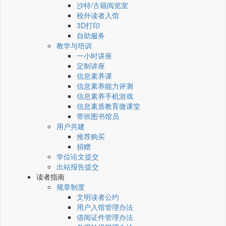
沙特/古籍阅览室
校外读者入馆
3D打印
自助服务
教学与培训
一小时讲座
定制讲座
信息素养课
信息素养能力评测
信息素养手机游戏
信息素质教育微课堂
带班图书馆员
用户共建
推荐购买
捐赠
学位论文提交
出站报告提交
读者指南
规章制度
文明读者公约
用户入馆管理办法
借阅证件管理办法