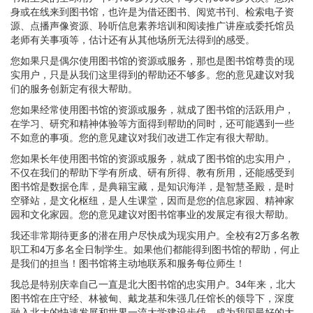
身或在线来到图书馆，也许是为借还图书、阅览书刊、检索电子资
源、点播声像资源、聆听信息素养培训和阅读推广讲座或委托馆员
老师有关事项等，估计还有从其他场所无法得到的感受。
您如果只是偶尔使用图书馆的资源或服务，那也是图书馆尊贵的现
实用户，只是从我们这里得到的帮助还不够多。您的意见建议对我
们的服务创新定有很大帮助。
您如果经常使用图书馆的资源或服务，就成了图书馆的活跃用户，
在学习、研究和精神体验等方面得到帮助的同时，还可能遇到一些
不如意的事项。您的意见建议对我们改进工作定有很大帮助。
您如果长年使用图书馆的资源或服务，就成了图书馆的忠实用户，
不仅在我们的帮助下学有所成、研有所得、教有所用，还能感受到
图书馆是数据仓库，是典籍宝藏，是知识海洋，是智慧圣殿，是时
空驿站，是文化枢纽，是人生课堂，因而是您的信息家园、精神家
园和文化家园。您的意见建议对图书馆事业的发展定有很大帮助。
我还非常期待更多的潜在用户尽快成为现实用户。全校有2万多名教
职工和4万多名全日制学生。如果他们都能得到图书馆的帮助，何止
是我们的担当！图书馆将主动地联系和服务每位师生！
我总是特别庆幸自己一直是北大图书馆的忠实用户。34年来，北大
图书馆在庄守经、林被甸、戴龙基和朱强几任馆长的领导下，深度
融入北大的快速发展和世界一流大学建设步伐，成为我国最好的大