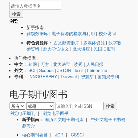
浏览
新手指南：
解锁数据库
|
电子资源的检索与利用
|
校外访问
特色资源库：
古文献资源库
|
多媒体资源
|
数字教
参资料
|
北大学位论文
|
北大讲座
|
民国旧报刊
热门数据库：
中文：
知网
|
万方
|
北大法宝
|
读秀
|
人民日报
外文：
SCI
|
Scopus
|
JSTOR
|
lexis
|
heinonline
专利：
INNOGRAPHY
|
Derwent
|
智慧芽
|
国知局专利
电子期刊/图书
浏览电子期刊
|
浏览电子图书
新手指南
：
遍历西文电子期刊库
|
中外文电子图书资
源简介
核心期刊要目
|
JCR
|
CSSCI