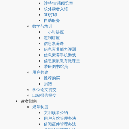
沙特/古籍阅览室
校外读者入馆
3D打印
自助服务
教学与培训
一小时讲座
定制讲座
信息素养课
信息素养能力评测
信息素养手机游戏
信息素质教育微课堂
带班图书馆员
用户共建
推荐购买
捐赠
学位论文提交
出站报告提交
读者指南
规章制度
文明读者公约
用户入馆管理办法
借阅证件管理办法