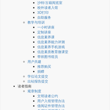
沙特/古籍阅览室
校外读者入馆
3D打印
自助服务
教学与培训
一小时讲座
定制讲座
信息素养课
信息素养能力评测
信息素养手机游戏
信息素质教育微课堂
带班图书馆员
用户共建
推荐购买
捐赠
学位论文提交
出站报告提交
读者指南
规章制度
文明读者公约
用户入馆管理办法
借阅证件管理办法