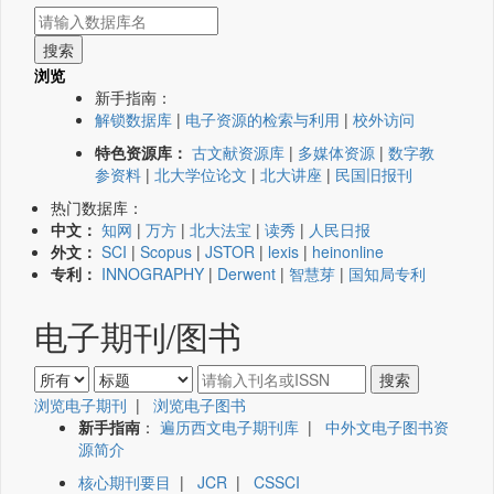
浏览
新手指南：
解锁数据库
|
电子资源的检索与利用
|
校外访问
特色资源库：
古文献资源库
|
多媒体资源
|
数字教
参资料
|
北大学位论文
|
北大讲座
|
民国旧报刊
热门数据库：
中文：
知网
|
万方
|
北大法宝
|
读秀
|
人民日报
外文：
SCI
|
Scopus
|
JSTOR
|
lexis
|
heinonline
专利：
INNOGRAPHY
|
Derwent
|
智慧芽
|
国知局专利
电子期刊/图书
浏览电子期刊
|
浏览电子图书
新手指南
：
遍历西文电子期刊库
|
中外文电子图书资
源简介
核心期刊要目
|
JCR
|
CSSCI