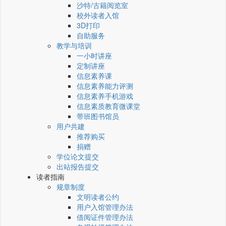
沙特/古籍阅览室
校外读者入馆
3D打印
自助服务
教学与培训
一小时讲座
定制讲座
信息素养课
信息素养能力评测
信息素养手机游戏
信息素质教育微课堂
带班图书馆员
用户共建
推荐购买
捐赠
学位论文提交
出站报告提交
读者指南
规章制度
文明读者公约
用户入馆管理办法
借阅证件管理办法