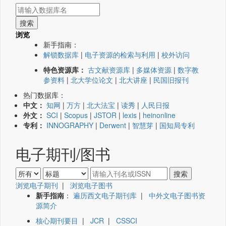
浏览
新手指南：
解锁数据库
|
电子资源的检索与利用
|
校外访问
特色资源库：
古文献资源库
|
多媒体资源
|
数字教
参资料
|
北大学位论文
|
北大讲座
|
民国旧报刊
热门数据库：
中文：
知网
|
万方
|
北大法宝
|
读秀
|
人民日报
外文：
SCI
|
Scopus
|
JSTOR
|
lexis
|
heinonline
专利：
INNOGRAPHY
|
Derwent
|
智慧芽
|
国知局专利
电子期刊/图书
浏览电子期刊
|
浏览电子图书
新手指南
：
遍历西文电子期刊库
|
中外文电子图书资
源简介
核心期刊要目
|
JCR
|
CSSCI