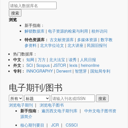
浏览
新手指南：
解锁数据库
|
电子资源的检索与利用
|
校外访问
特色资源库：
古文献资源库
|
多媒体资源
|
数字教
参资料
|
北大学位论文
|
北大讲座
|
民国旧报刊
热门数据库：
中文：
知网
|
万方
|
北大法宝
|
读秀
|
人民日报
外文：
SCI
|
Scopus
|
JSTOR
|
lexis
|
heinonline
专利：
INNOGRAPHY
|
Derwent
|
智慧芽
|
国知局专利
电子期刊/图书
浏览电子期刊
|
浏览电子图书
新手指南
：
遍历西文电子期刊库
|
中外文电子图书资
源简介
核心期刊要目
|
JCR
|
CSSCI