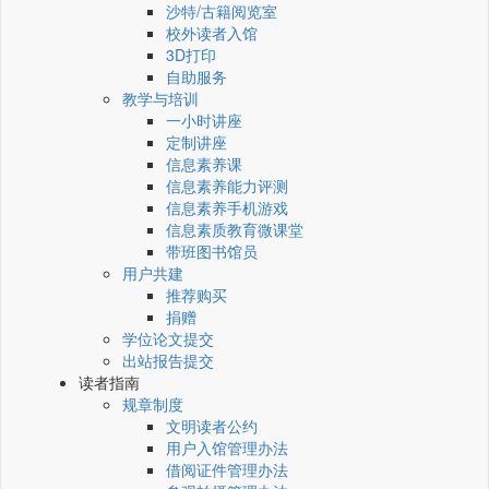
沙特/古籍阅览室
校外读者入馆
3D打印
自助服务
教学与培训
一小时讲座
定制讲座
信息素养课
信息素养能力评测
信息素养手机游戏
信息素质教育微课堂
带班图书馆员
用户共建
推荐购买
捐赠
学位论文提交
出站报告提交
读者指南
规章制度
文明读者公约
用户入馆管理办法
借阅证件管理办法