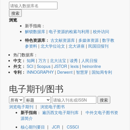
浏览
新手指南：
解锁数据库
|
电子资源的检索与利用
|
校外访问
特色资源库：
古文献资源库
|
多媒体资源
|
数字教
参资料
|
北大学位论文
|
北大讲座
|
民国旧报刊
热门数据库：
中文：
知网
|
万方
|
北大法宝
|
读秀
|
人民日报
外文：
SCI
|
Scopus
|
JSTOR
|
lexis
|
heinonline
专利：
INNOGRAPHY
|
Derwent
|
智慧芽
|
国知局专利
电子期刊/图书
浏览电子期刊
|
浏览电子图书
新手指南
：
遍历西文电子期刊库
|
中外文电子图书资
源简介
核心期刊要目
|
JCR
|
CSSCI