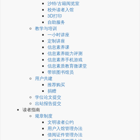
沙特/古籍阅览室
校外读者入馆
3D打印
自助服务
教学与培训
一小时讲座
定制讲座
信息素养课
信息素养能力评测
信息素养手机游戏
信息素质教育微课堂
带班图书馆员
用户共建
推荐购买
捐赠
学位论文提交
出站报告提交
读者指南
规章制度
文明读者公约
用户入馆管理办法
借阅证件管理办法