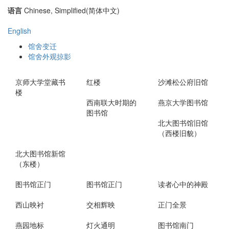
语言
Chinese, Simplified(简体中文)
English
馆舍变迁
馆舍外观掠影
京师大学堂藏书
红楼
沙滩松公府旧馆
楼
西南联大时期的
燕京大学图书馆
图书馆
北大图书馆旧馆
（西楼旧貌）
北大图书馆新馆
（东楼）
图书馆正门
图书馆正门
读者心中的神殿
西山映衬
交相辉映
正门全景
燕园地标
灯火通明
图书馆南门