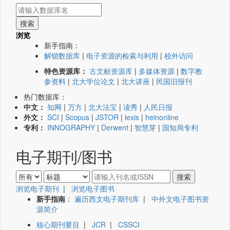
浏览
新手指南：
解锁数据库
|
电子资源的检索与利用
|
校外访问
特色资源库：
古文献资源库
|
多媒体资源
|
数字教
参资料
|
北大学位论文
|
北大讲座
|
民国旧报刊
热门数据库：
中文：
知网
|
万方
|
北大法宝
|
读秀
|
人民日报
外文：
SCI
|
Scopus
|
JSTOR
|
lexis
|
heinonline
专利：
INNOGRAPHY
|
Derwent
|
智慧芽
|
国知局专利
电子期刊/图书
浏览电子期刊
|
浏览电子图书
新手指南
：
遍历西文电子期刊库
|
中外文电子图书资
源简介
核心期刊要目
|
JCR
|
CSSCI