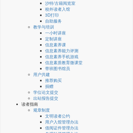
沙特/古籍阅览室
校外读者入馆
3D打印
自助服务
教学与培训
一小时讲座
定制讲座
信息素养课
信息素养能力评测
信息素养手机游戏
信息素质教育微课堂
带班图书馆员
用户共建
推荐购买
捐赠
学位论文提交
出站报告提交
读者指南
规章制度
文明读者公约
用户入馆管理办法
借阅证件管理办法