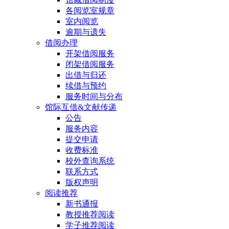
各阅览室规章
室内阅览
逾期与遗失
借阅办理
开架借阅服务
闭架借阅服务
出借与归还
续借与预约
服务时间与分布
馆际互借&文献传递
公告
服务内容
提交申请
收费标准
校外查询系统
联系方式
版权声明
阅读推荐
新书通报
教授推荐阅读
学子推荐阅读