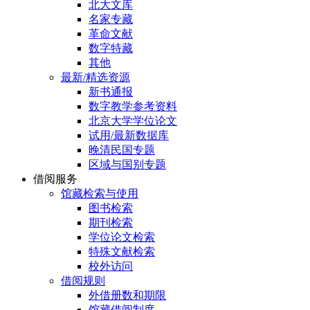
北大文库
名家专藏
革命文献
数字特藏
其他
最新/精选资源
新书通报
数字教学参考资料
北京大学学位论文
试用/最新数据库
晚清民国专题
区域与国别专题
借阅服务
馆藏检索与使用
图书检索
期刊检索
学位论文检索
特殊文献检索
校外访问
借阅规则
外借册数和期限
馆藏借阅制度