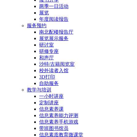
两季一日活动
展览
年度阅读报告
服务预约
南北配楼报告厅
展览展示服务
研讨室
研修专座
和声厅
沙特/古籍阅览室
校外读者入馆
3D打印
自助服务
教学与培训
一小时讲座
定制讲座
信息素养课
信息素养能力评测
信息素养手机游戏
带班图书馆员
信息素质教育微课堂