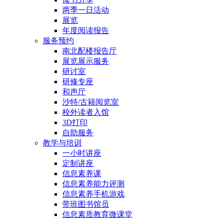
两季一日活动
展览
年度阅读报告
服务预约
南北配楼报告厅
展览展示服务
研讨室
研修专座
和声厅
沙特/古籍阅览室
校外读者入馆
3D打印
自助服务
教学与培训
一小时讲座
定制讲座
信息素养课
信息素养能力评测
信息素养手机游戏
带班图书馆员
信息素质教育微课堂