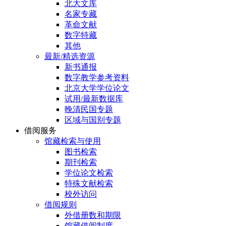
北大文库
名家专藏
革命文献
数字特藏
其他
最新/精选资源
新书通报
数字教学参考资料
北京大学学位论文
试用/最新数据库
晚清民国专题
区域与国别专题
借阅服务
馆藏检索与使用
图书检索
期刊检索
学位论文检索
特殊文献检索
校外访问
借阅规则
外借册数和期限
馆藏借阅制度