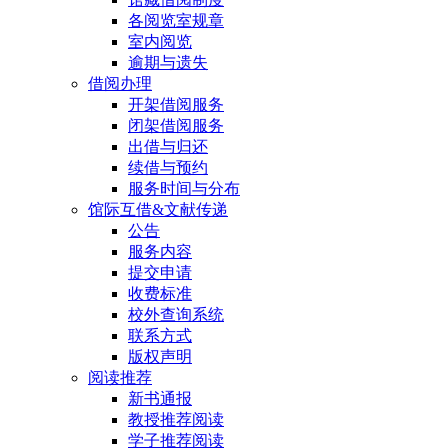
各阅览室规章
室内阅览
逾期与遗失
借阅办理
开架借阅服务
闭架借阅服务
出借与归还
续借与预约
服务时间与分布
馆际互借&文献传递
公告
服务内容
提交申请
收费标准
校外查询系统
联系方式
版权声明
阅读推荐
新书通报
教授推荐阅读
学子推荐阅读