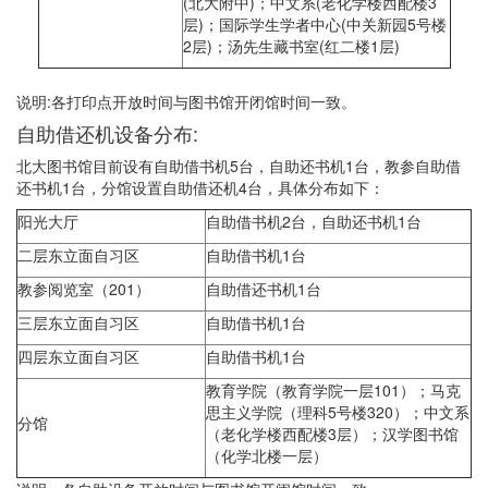
(北大附中)；中文系(老化学楼西配楼3
层)；国际学生学者中心(中关新园5号楼
2层)；汤先生藏书室(红二楼1层)
说明:各打印点开放时间与图书馆开闭馆时间一致。
自助借还机设备分布:
北大图书馆目前设有自助借书机5台，自助还书机1台，教参自助借
还书机1台，分馆设置自助借还机4台，具体分布如下：
阳光大厅
自助借书机2台，自助还书机1台
二层东立面自习区
自助借书机1台
教参阅览室（201）
自助借还书机1台
三层东立面自习区
自助借书机1台
四层东立面自习区
自助借书机1台
教育学院（教育学院一层101）；马克
思主义学院（理科5号楼320）；中文系
分馆
（老化学楼西配楼3层）；汉学图书馆
（化学北楼一层）