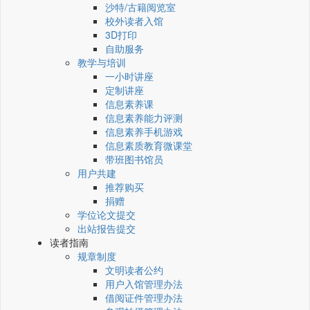
沙特/古籍阅览室
校外读者入馆
3D打印
自助服务
教学与培训
一小时讲座
定制讲座
信息素养课
信息素养能力评测
信息素养手机游戏
信息素质教育微课堂
带班图书馆员
用户共建
推荐购买
捐赠
学位论文提交
出站报告提交
读者指南
规章制度
文明读者公约
用户入馆管理办法
借阅证件管理办法