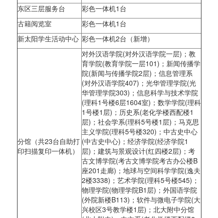
东区三层服务台
彩色一体机1台
古籍阅览室
彩色一体机1台
新太阳学生活动中心
彩色一体机2台（新增）
对外汉语学院(对外汉语学院一层)；教
育学院(教育学院一层101)；新闻传播学
院(新闻与传播学院2层)；信息管理系
(对外汉语学院407)；光华管理学院(光
华管理学院303)；信息科学与技术学院
(理科1号楼6层1604室)；数学学院(理科
1号楼1层)；历史系(老化学楼西配楼1
层)；社会学系(理科5号楼1层)；马克思
主义学院(理科5号楼320)；中古史中心
分馆（共23台自助打
(中古史中心)；经济学院(经济学院1
印扫描复印一体机）
层)；建筑与景观设计(红四楼2层)；考
古文博学院(考古文博学院考古办公楼B
座201走廊)；地球与空间科学学院(逸夫
2楼3338)；艺术学院(理科5号楼545)；
物理学院(物理学院B1层)；外国语学院
(外院新楼B113)；软件与微电子学院(大
兴校区3号教学楼1层)；北大附中分馆