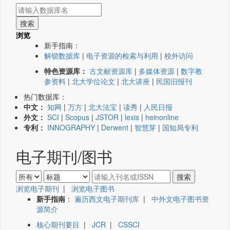
浏览
新手指南：
解锁数据库
|
电子资源的检索与利用
|
校外访问
特色资源库：
古文献资源库
|
多媒体资源
|
数字教
参资料
|
北大学位论文
|
北大讲座
|
民国旧报刊
热门数据库：
中文：
知网
|
万方
|
北大法宝
|
读秀
|
人民日报
外文：
SCI
|
Scopus
|
JSTOR
|
lexis
|
heinonline
专利：
INNOGRAPHY
|
Derwent
|
智慧芽
|
国知局专利
电子期刊/图书
浏览电子期刊
|
浏览电子图书
新手指南
：
遍历西文电子期刊库
|
中外文电子图书资
源简介
核心期刊要目
|
JCR
|
CSSCI