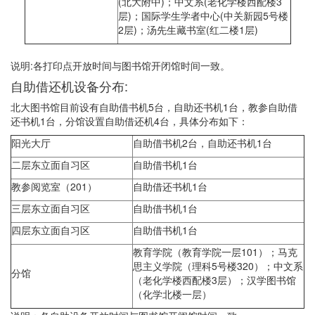
(北大附中)；中文系(老化学楼西配楼3
层)；国际学生学者中心(中关新园5号楼
2层)；汤先生藏书室(红二楼1层)
说明:各打印点开放时间与图书馆开闭馆时间一致。
自助借还机设备分布:
北大图书馆目前设有自助借书机5台，自助还书机1台，教参自助借
还书机1台，分馆设置自助借还机4台，具体分布如下：
阳光大厅
自助借书机2台，自助还书机1台
二层东立面自习区
自助借书机1台
教参阅览室（201）
自助借还书机1台
三层东立面自习区
自助借书机1台
四层东立面自习区
自助借书机1台
教育学院（教育学院一层101）；马克
思主义学院（理科5号楼320）；中文系
分馆
（老化学楼西配楼3层）；汉学图书馆
（化学北楼一层）