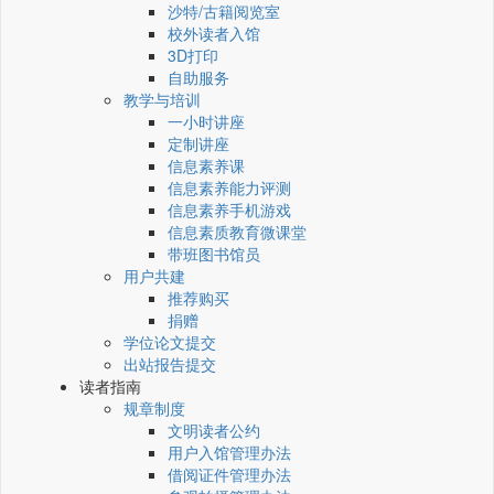
沙特/古籍阅览室
校外读者入馆
3D打印
自助服务
教学与培训
一小时讲座
定制讲座
信息素养课
信息素养能力评测
信息素养手机游戏
信息素质教育微课堂
带班图书馆员
用户共建
推荐购买
捐赠
学位论文提交
出站报告提交
读者指南
规章制度
文明读者公约
用户入馆管理办法
借阅证件管理办法