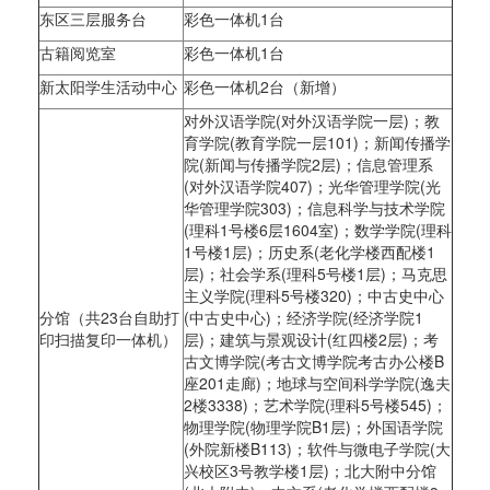
东区三层服务台
彩色一体机1台
古籍阅览室
彩色一体机1台
新太阳学生活动中心
彩色一体机2台（新增）
对外汉语学院(对外汉语学院一层)；教
育学院(教育学院一层101)；新闻传播学
院(新闻与传播学院2层)；信息管理系
(对外汉语学院407)；光华管理学院(光
华管理学院303)；信息科学与技术学院
(理科1号楼6层1604室)；数学学院(理科
1号楼1层)；历史系(老化学楼西配楼1
层)；社会学系(理科5号楼1层)；马克思
主义学院(理科5号楼320)；中古史中心
分馆（共23台自助打
(中古史中心)；经济学院(经济学院1
印扫描复印一体机）
层)；建筑与景观设计(红四楼2层)；考
古文博学院(考古文博学院考古办公楼B
座201走廊)；地球与空间科学学院(逸夫
2楼3338)；艺术学院(理科5号楼545)；
物理学院(物理学院B1层)；外国语学院
(外院新楼B113)；软件与微电子学院(大
兴校区3号教学楼1层)；北大附中分馆