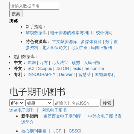
浏览
新手指南：
解锁数据库
|
电子资源的检索与利用
|
校外访问
特色资源库：
古文献资源库
|
多媒体资源
|
数字教
参资料
|
北大学位论文
|
北大讲座
|
民国旧报刊
热门数据库：
中文：
知网
|
万方
|
北大法宝
|
读秀
|
人民日报
外文：
SCI
|
Scopus
|
JSTOR
|
lexis
|
heinonline
专利：
INNOGRAPHY
|
Derwent
|
智慧芽
|
国知局专利
电子期刊/图书
浏览电子期刊
|
浏览电子图书
新手指南
：
遍历西文电子期刊库
|
中外文电子图书资
源简介
核心期刊要目
|
JCR
|
CSSCI