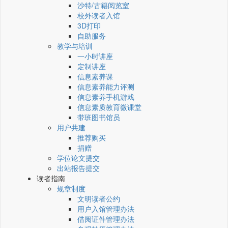
沙特/古籍阅览室
校外读者入馆
3D打印
自助服务
教学与培训
一小时讲座
定制讲座
信息素养课
信息素养能力评测
信息素养手机游戏
信息素质教育微课堂
带班图书馆员
用户共建
推荐购买
捐赠
学位论文提交
出站报告提交
读者指南
规章制度
文明读者公约
用户入馆管理办法
借阅证件管理办法