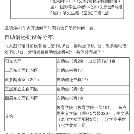
(北大附中)；中文系(老化学楼西配楼3
层)；国际学生学者中心(中关新园5号楼
2层)；汤先生藏书室(红二楼1层)
说明:各打印点开放时间与图书馆开闭馆时间一致。
自助借还机设备分布:
北大图书馆目前设有自助借书机5台，自助还书机1台，教参自助借
还书机1台，分馆设置自助借还机4台，具体分布如下：
阳光大厅
自助借书机2台，自助还书机1台
二层东立面自习区
自助借书机1台
教参阅览室（201）
自助借还书机1台
三层东立面自习区
自助借书机1台
四层东立面自习区
自助借书机1台
教育学院（教育学院一层101）；马克
思主义学院（理科5号楼320）；中文系
分馆
（老化学楼西配楼3层）；汉学图书馆
（化学北楼一层）