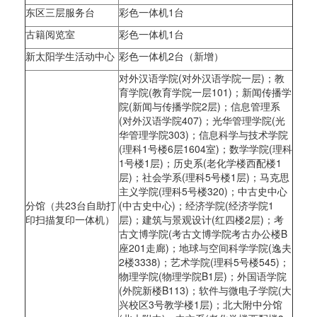
东区三层服务台
彩色一体机1台
古籍阅览室
彩色一体机1台
新太阳学生活动中心
彩色一体机2台（新增）
对外汉语学院(对外汉语学院一层)；教
育学院(教育学院一层101)；新闻传播学
院(新闻与传播学院2层)；信息管理系
(对外汉语学院407)；光华管理学院(光
华管理学院303)；信息科学与技术学院
(理科1号楼6层1604室)；数学学院(理科
1号楼1层)；历史系(老化学楼西配楼1
层)；社会学系(理科5号楼1层)；马克思
主义学院(理科5号楼320)；中古史中心
分馆（共23台自助打
(中古史中心)；经济学院(经济学院1
印扫描复印一体机）
层)；建筑与景观设计(红四楼2层)；考
古文博学院(考古文博学院考古办公楼B
座201走廊)；地球与空间科学学院(逸夫
2楼3338)；艺术学院(理科5号楼545)；
物理学院(物理学院B1层)；外国语学院
(外院新楼B113)；软件与微电子学院(大
兴校区3号教学楼1层)；北大附中分馆