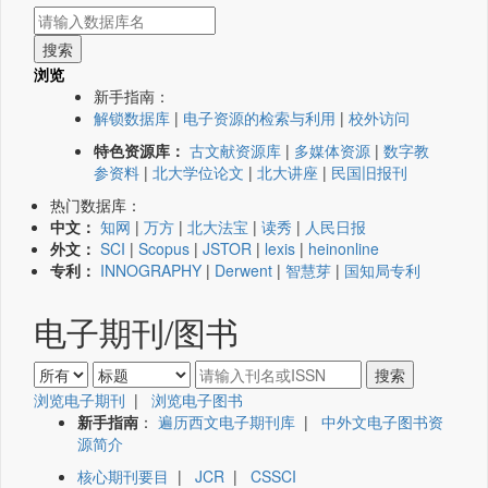
浏览
新手指南：
解锁数据库
|
电子资源的检索与利用
|
校外访问
特色资源库：
古文献资源库
|
多媒体资源
|
数字教
参资料
|
北大学位论文
|
北大讲座
|
民国旧报刊
热门数据库：
中文：
知网
|
万方
|
北大法宝
|
读秀
|
人民日报
外文：
SCI
|
Scopus
|
JSTOR
|
lexis
|
heinonline
专利：
INNOGRAPHY
|
Derwent
|
智慧芽
|
国知局专利
电子期刊/图书
浏览电子期刊
|
浏览电子图书
新手指南
：
遍历西文电子期刊库
|
中外文电子图书资
源简介
核心期刊要目
|
JCR
|
CSSCI