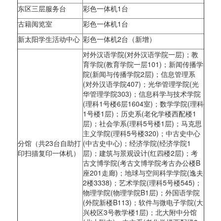
东区三层服务台
彩色一体机1台
古籍阅览室
彩色一体机1台
新太阳学生活动中心
彩色一体机2台（新增）
对外汉语学院(对外汉语学院一层)；教
育学院(教育学院一层101)；新闻传播学
院(新闻与传播学院2层)；信息管理系
(对外汉语学院407)；光华管理学院(光
华管理学院303)；信息科学与技术学院
(理科1号楼6层1604室)；数学学院(理科
1号楼1层)；历史系(老化学楼西配楼1
层)；社会学系(理科5号楼1层)；马克思
主义学院(理科5号楼320)；中古史中心
分馆（共23台自助打
(中古史中心)；经济学院(经济学院1
印扫描复印一体机）
层)；建筑与景观设计(红四楼2层)；考
古文博学院(考古文博学院考古办公楼B
座201走廊)；地球与空间科学学院(逸夫
2楼3338)；艺术学院(理科5号楼545)；
物理学院(物理学院B1层)；外国语学院
(外院新楼B113)；软件与微电子学院(大
兴校区3号教学楼1层)；北大附中分馆