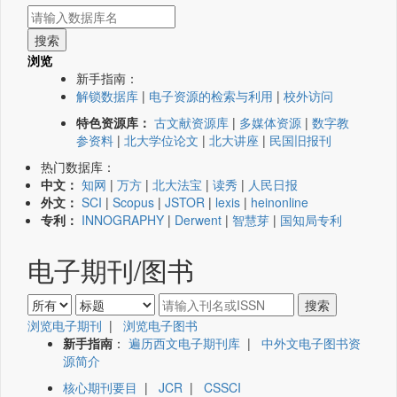
浏览
新手指南：
解锁数据库
|
电子资源的检索与利用
|
校外访问
特色资源库：
古文献资源库
|
多媒体资源
|
数字教
参资料
|
北大学位论文
|
北大讲座
|
民国旧报刊
热门数据库：
中文：
知网
|
万方
|
北大法宝
|
读秀
|
人民日报
外文：
SCI
|
Scopus
|
JSTOR
|
lexis
|
heinonline
专利：
INNOGRAPHY
|
Derwent
|
智慧芽
|
国知局专利
电子期刊/图书
浏览电子期刊
|
浏览电子图书
新手指南
：
遍历西文电子期刊库
|
中外文电子图书资
源简介
核心期刊要目
|
JCR
|
CSSCI