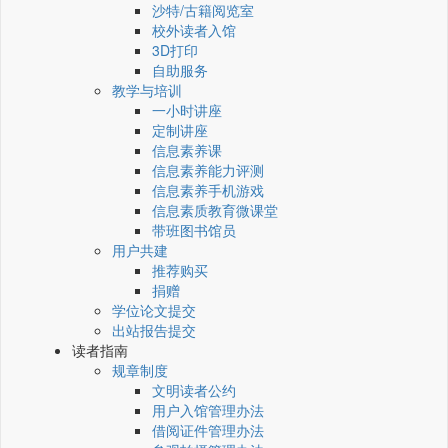
沙特/古籍阅览室
校外读者入馆
3D打印
自助服务
教学与培训
一小时讲座
定制讲座
信息素养课
信息素养能力评测
信息素养手机游戏
信息素质教育微课堂
带班图书馆员
用户共建
推荐购买
捐赠
学位论文提交
出站报告提交
读者指南
规章制度
文明读者公约
用户入馆管理办法
借阅证件管理办法