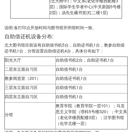
(北大附中)；中文系(老化学楼西配楼3
层)；国际学生学者中心(中关新园5号楼
2层)；汤先生藏书室(红二楼1层)
说明:各打印点开放时间与图书馆开闭馆时间一致。
自助借还机设备分布:
北大图书馆目前设有自助借书机5台，自助还书机1台，教参自助借
还书机1台，分馆设置自助借还机4台，具体分布如下：
阳光大厅
自助借书机2台，自助还书机1台
二层东立面自习区
自助借书机1台
教参阅览室（201）
自助借还书机1台
三层东立面自习区
自助借书机1台
四层东立面自习区
自助借书机1台
教育学院（教育学院一层101）；马克
思主义学院（理科5号楼320）；中文系
分馆
（老化学楼西配楼3层）；汉学图书馆
（化学北楼一层）