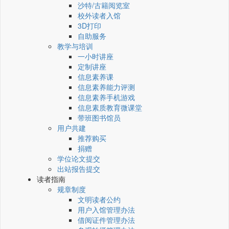
沙特/古籍阅览室
校外读者入馆
3D打印
自助服务
教学与培训
一小时讲座
定制讲座
信息素养课
信息素养能力评测
信息素养手机游戏
信息素质教育微课堂
带班图书馆员
用户共建
推荐购买
捐赠
学位论文提交
出站报告提交
读者指南
规章制度
文明读者公约
用户入馆管理办法
借阅证件管理办法