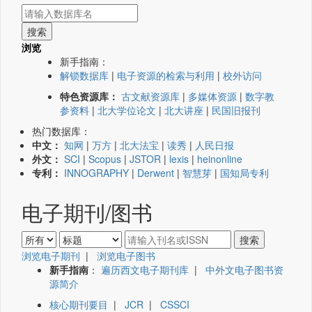
浏览
新手指南：
解锁数据库
|
电子资源的检索与利用
|
校外访问
特色资源库：
古文献资源库
|
多媒体资源
|
数字教
参资料
|
北大学位论文
|
北大讲座
|
民国旧报刊
热门数据库：
中文：
知网
|
万方
|
北大法宝
|
读秀
|
人民日报
外文：
SCI
|
Scopus
|
JSTOR
|
lexis
|
heinonline
专利：
INNOGRAPHY
|
Derwent
|
智慧芽
|
国知局专利
电子期刊/图书
浏览电子期刊
|
浏览电子图书
新手指南
：
遍历西文电子期刊库
|
中外文电子图书资
源简介
核心期刊要目
|
JCR
|
CSSCI