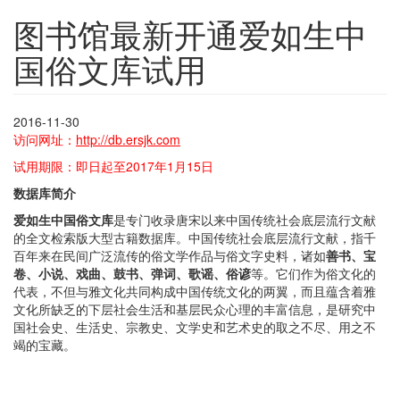
图书馆最新开通爱如生中
国俗文库试用
2016-11-30
访问网址：
http://db.ersjk.com
试用期限：即日起至2017年1月15日
数据库简介
爱如生中国俗文库
是专门收录唐宋以来中国传统社会底层流行文献
的全文检索版大型古籍数据库。中国传统社会底层流行文献，指千
百年来在民间广泛流传的俗文学作品与俗文字史料，诸如
善书、宝
卷、小说、戏曲、鼓书、弹词、歌谣、俗谚
等。它们作为俗文化的
代表，不但与雅文化共同构成中国传统文化的两翼，而且蕴含着雅
文化所缺乏的下层社会生活和基层民众心理的丰富信息，是研究中
国社会史、生活史、宗教史、文学史和艺术史的取之不尽、用之不
竭的宝藏。