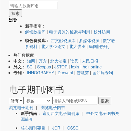
浏览
新手指南：
解锁数据库
|
电子资源的检索与利用
|
校外访问
特色资源库：
古文献资源库
|
多媒体资源
|
数字教
参资料
|
北大学位论文
|
北大讲座
|
民国旧报刊
热门数据库：
中文：
知网
|
万方
|
北大法宝
|
读秀
|
人民日报
外文：
SCI
|
Scopus
|
JSTOR
|
lexis
|
heinonline
专利：
INNOGRAPHY
|
Derwent
|
智慧芽
|
国知局专利
电子期刊/图书
浏览电子期刊
|
浏览电子图书
新手指南
：
遍历西文电子期刊库
|
中外文电子图书资
源简介
核心期刊要目
|
JCR
|
CSSCI