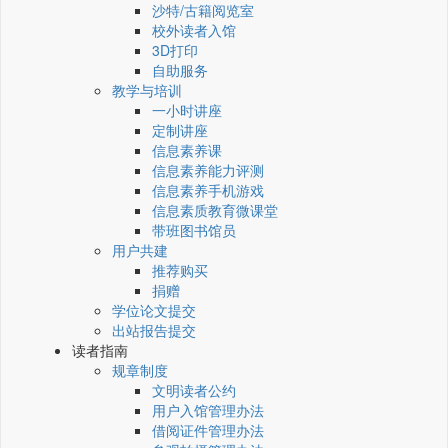
沙特/古籍阅览室
校外读者入馆
3D打印
自助服务
教学与培训
一小时讲座
定制讲座
信息素养课
信息素养能力评测
信息素养手机游戏
信息素质教育微课堂
带班图书馆员
用户共建
推荐购买
捐赠
学位论文提交
出站报告提交
读者指南
规章制度
文明读者公约
用户入馆管理办法
借阅证件管理办法