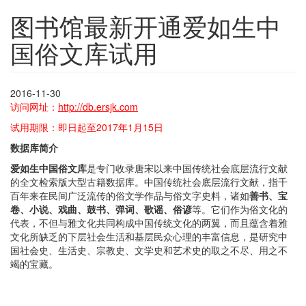
图书馆最新开通爱如生中
国俗文库试用
2016-11-30
访问网址：
http://db.ersjk.com
试用期限：即日起至2017年1月15日
数据库简介
爱如生中国俗文库
是专门收录唐宋以来中国传统社会底层流行文献
的全文检索版大型古籍数据库。中国传统社会底层流行文献，指千
百年来在民间广泛流传的俗文学作品与俗文字史料，诸如
善书、宝
卷、小说、戏曲、鼓书、弹词、歌谣、俗谚
等。它们作为俗文化的
代表，不但与雅文化共同构成中国传统文化的两翼，而且蕴含着雅
文化所缺乏的下层社会生活和基层民众心理的丰富信息，是研究中
国社会史、生活史、宗教史、文学史和艺术史的取之不尽、用之不
竭的宝藏。