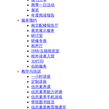
两季一日活动
展览
年度阅读报告
服务预约
南北配楼报告厅
展览展示服务
研讨室
研修专座
和声厅
沙特/古籍阅览室
校外读者入馆
3D打印
自助服务
教学与培训
一小时讲座
定制讲座
信息素养课
信息素养能力评测
信息素养手机游戏
带班图书馆员
信息素质教育微课堂