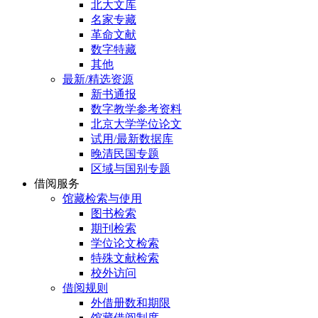
北大文库
名家专藏
革命文献
数字特藏
其他
最新/精选资源
新书通报
数字教学参考资料
北京大学学位论文
试用/最新数据库
晚清民国专题
区域与国别专题
借阅服务
馆藏检索与使用
图书检索
期刊检索
学位论文检索
特殊文献检索
校外访问
借阅规则
外借册数和期限
馆藏借阅制度