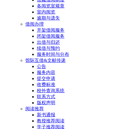
各阅览室规章
室内阅览
逾期与遗失
借阅办理
开架借阅服务
闭架借阅服务
出借与归还
续借与预约
服务时间与分布
馆际互借&文献传递
公告
服务内容
提交申请
收费标准
校外查询系统
联系方式
版权声明
阅读推荐
新书通报
教授推荐阅读
学子推荐阅读